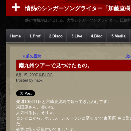
情熱のシンガーソングライター「加藤直樹
熱い情熱がほとばしる、大型シンガーソングライター。圧倒
Home
1.Prof
2.Disco
3.Live
4.Blog
5.Media
« 前の投稿
次
南九州ツアーで見つけたもの。
8月 15, 2007
6-BLOG
Posted by naoki
先週10日11日と宮崎鹿児島で歌ってきたわけです。
東国原さん、凄いね。
人気出るね。そりゃ。
コンビニから、ホテル、レストランに至るまで”東国原”色に染
た。
確実に街が活気付いてましたよ。