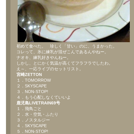
初めて食べた。 珍しく「甘い」のに、うまかった。
コレって、氷に練乳が混ぜこんであるんやねー。
ナオキ、練乳好きやんねー。
しかし、とにかく気温が高くてフラフラでしたわ。
え～、一応ライブのセットリスト。
宮崎ZETTON
１．TOMORROW
２．SKYSCAPE
３．NON-STOP!
４．もう心配しなくていいよ
鹿児島LIVETRAIN69号
１．飛鳥ごと
２．水・空気・ふたり
３．ノスタルジー
４．SKYSCAPE
５．NON-STOP!