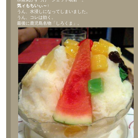
気ィもちいぃ～↑
うん、水浸しになってしまいました。
うん、コレは効く。
最後に鹿児島名物「しろくま」。