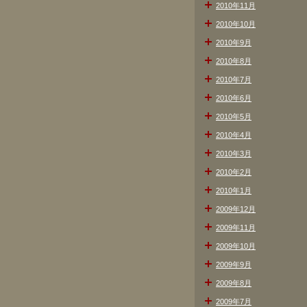
2010年11月
2010年10月
2010年9月
2010年8月
2010年7月
2010年6月
2010年5月
2010年4月
2010年3月
2010年2月
2010年1月
2009年12月
2009年11月
2009年10月
2009年9月
2009年8月
2009年7月