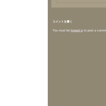
コメントを書く
You must be
logged in
to post a comm