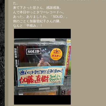
た。
来て下さった皆さん、感謝感激。
んで本日やっとタワーレコードへ。
あった。ありましたわ。「SOLID」。
例のごとく加藤登紀子さんの隣。
なんと「平積み」！