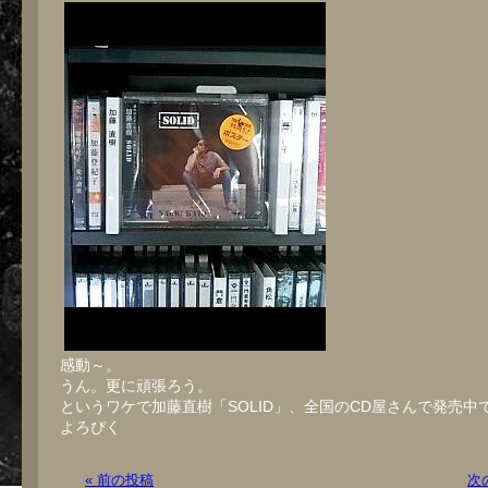
感動～。
うん。更に頑張ろう。
というワケで加藤直樹「SOLID」、全国のCD屋さんで発売中
よろぴく
« 前の投稿
次