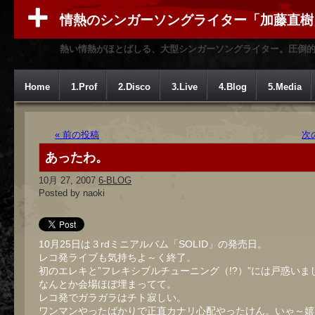
情熱のシンガーソングライター「加藤直樹
熱い情熱がほとばしる、大型シンガーソングライター。圧倒
Home
1.Prof
2.Disco
3.Live
4.Blog
5.Media
« 前の投稿
次
あったわ。
10月 27, 2007
6-BLOG
Posted by naoki
10月25日は３rdミニアルバム「SOLID」の発売日。
レコ発ライブも気持ちよ～く終了。
初のエレキと”フレキシブルチューニング（!?）”には戸惑いま
なんとか会場ほぼ埋まってて。
レコ発でガラガラはチト寂しい。
ワンマンやったばかりで正直カナリ心配やったけん。いゃ～嬉