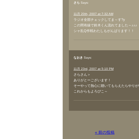
さら
Says:
11月 20th, 2007 at 7:32 AM
ラジオ全部チェックしてま～す?y
この間有線で鈴木くん流れてました～♪♪♪
シャ乱Q作戦わたしもがんばります！！
なおき
Says:
11月 23rd, 2007 at 5:10 PM
さらさん＞
ありがとーございます！
そーやって熱心に聴いてもらえたらやりが
これからもよろぴこ～
« 前の投稿