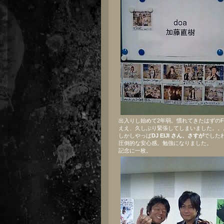
出入りし始めて2年弱。慣れてきたはずの
ええ、久しぶり緊張してしまいました。。
しかしやっぱ
DJ EIJI さん、さすが
でした
圧倒的な安心感。勉強になりました。
記念に一枚。