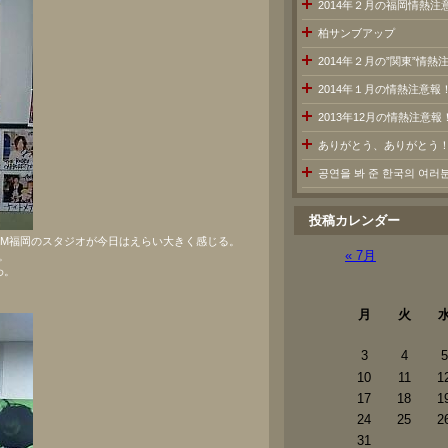
2014年２月の福岡情熱注
柏サンブアップ
2014年２月の”関東”情
2014年１月の情熱注意報
2013年12月の情熱注意報
ありがとう、ありがとう
공연을 봐 준 한국의 여
投稿カレンダー
FM福岡のスタジオが今日はえらい大きく感じる。
« 7月
。
わ。
月
火
3
4
5
10
11
1
17
18
1
24
25
2
31