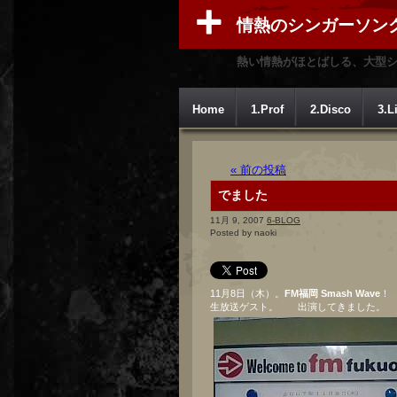
情熱のシンガーソン
熱い情熱がほとばしる、大型
Home
1.Prof
2.Disco
3.L
« 前の投稿
でました
11月 9, 2007
6-BLOG
Posted by naoki
11月8日（木）。
FM福岡 Smash Wave
生放送ゲスト。 出演してきました。