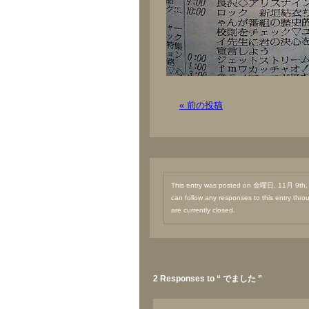
« 前の投稿
This entry was posted on 金曜日, 11月 9th, 2
can follow any responses to this entry thr
are currently closed.
2 Responses to “ でました ”