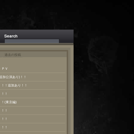
ト
過去の投稿
 ＰＶ
(追加公演あり)！！
報！！！追加あり！！
！！！
！！(東京編)
！！！
！！！
！！！