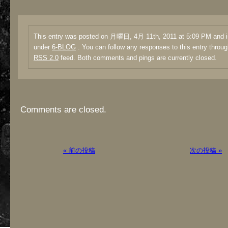
This entry was posted on 月曜日, 4月 11th, 2011 at 5:09 PM and is
under
6-BLOG
. You can follow any responses to this entry throug
RSS 2.0
feed. Both comments and pings are currently closed.
Comments are closed.
« 前の投稿
次の投稿 »