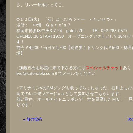
さ、リハーサルいってこ。
◎１２日(火) 「石川よしひろツアー ～たいせつ～」
場所： 中州 Ｇａｔｅ’ｓ７
福岡市博多区中洲3-7-24 gate’s 7F TEL.092-283-0577
OPEN18:30 START19:30 オープニングアクトとして30分
す！
前売￥4,200 / 当日￥4,700【別途要１ドリンク代￥500・整
場】
※加藤直樹を応援に来て下さる方には
スペシャルチケット
あり
live@katonaoki.comまでメールをください
※アリナミンⅤのCMソングも歌ってらっしゃった、石川よしひ
岡でのレコ発ツアーにo.a.として参加させてもらいます。
熱い歌声、オールナイトニッポンで一世を風靡したＭＣ、一見
りです！
« 前の投稿
次