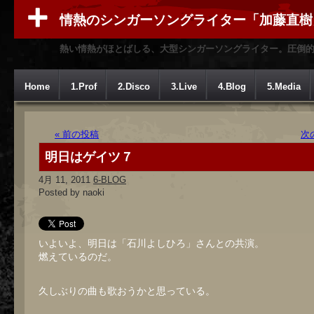
情熱のシンガーソングライター「加藤直樹
熱い情熱がほとばしる、大型シンガーソングライター。圧倒
Home
1.Prof
2.Disco
3.Live
4.Blog
5.Media
« 前の投稿
次
明日はゲイツ７
4月 11, 2011
6-BLOG
Posted by naoki
いよいよ、明日は「石川よしひろ」さんとの共演。
燃えているのだ。
久しぶりの曲も歌おうかと思っている。