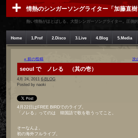
情熱のシンガーソングライター「加藤直樹
熱い情熱がほとばしる、大型シンガーソングライター。圧倒
Home
1.Prof
2.Disco
3.Live
4.Blog
5.Media
« 前の投稿
次
seoul で ノレる （其の壱）
4月 24, 2011
6-BLOG
Posted by naoki
4月22日はFREE BIRDでのライブ。
「ノレる」ってのは 韓国語で歌を歌うってこと。
そーなんよ。
初の海外フルライブ。