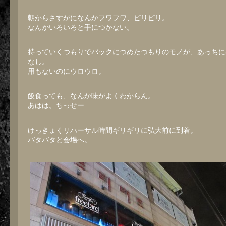
朝からさすがになんかフワフワ、ピリピリ。
なんかいろいろと手につかない。
持っていくつもりでバックにつめたつもりのモノが、あっちに
なし。
用もないのにウロウロ。
飯食っても、なんか味がよくわからん。
あはは。ちっせー
けっきょくリハーサル時間ギリギリに弘大前に到着。
バタバタと会場へ。