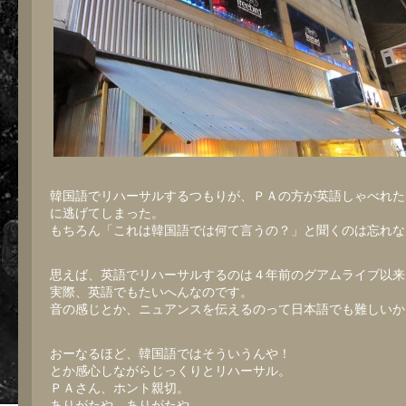
韓国語でリハーサルするつもりが、ＰＡの方が英語しゃべれた
に逃げてしまった。
もちろん「これは韓国語では何て言うの？」と聞くのは忘れな
思えば、英語でリハーサルするのは４年前のグアムライブ以来
実際、英語でもたいへんなのです。
音の感じとか、ニュアンスを伝えるのって日本語でも難しいか
おーなるほど、韓国語ではそういうんや！
とか感心しながらじっくりとリハーサル。
ＰＡさん、ホント親切。
ありがたや。ありがたや。