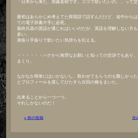
「日本から来た、加藤直樹です。ココで歌いたいの。」って交
最初はあらかじめ考えてた韓国語で話すんだけど、途中からは
ての電子辞書片手に必死。
最終兵器の英語が通じればいいのだが、英語を理解しない方も
多い。
身振り手振りで歌いたい気持ちを伝える。
・・・・・・ハナから無理なお願いと知っての交渉でもあり、
まくり。
なかなか簡単にはいかないし、歌わせてもらうのも難しかった
とプロフィールを渡してひたすら次回の種をまいた。
出来ることから一つ一つ。
それしかないのだ！
« 前の投稿
次