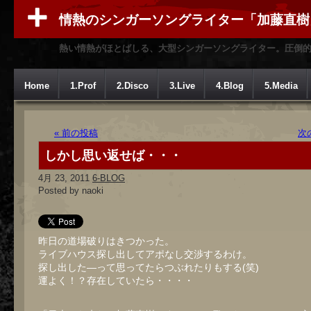
情熱のシンガーソングライター「加藤直樹
熱い情熱がほとばしる、大型シンガーソングライター。圧倒
Home
1.Prof
2.Disco
3.Live
4.Blog
5.Media
« 前の投稿
次
しかし思い返せば・・・
4月 23, 2011
6-BLOG
Posted by naoki
昨日の道場破りはきつかった。
ライブハウス探し出してアポなし交渉するわけ。
探し出した―って思ってたらつぶれたりもする(笑)
運よく！？存在していたら・・・・