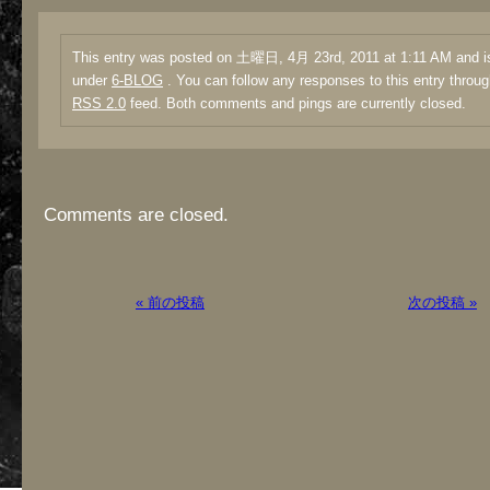
This entry was posted on 土曜日, 4月 23rd, 2011 at 1:11 AM and is
under
6-BLOG
. You can follow any responses to this entry throug
RSS 2.0
feed. Both comments and pings are currently closed.
Comments are closed.
« 前の投稿
次の投稿 »