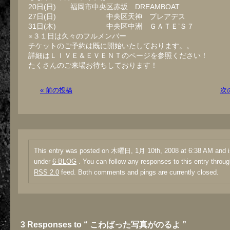
20日(日) 福岡市中央区赤坂 DREAMBOAT
27日(日) 中央区天神 プレアデス
31日(木) 中央区中洲 ＧＡＴＥ’Ｓ７
※３１日は久々のフルメンバー
チケットのご予約は既に開始いたしております。。
詳細はＬＩＶＥ＆ＥＶＥＮＴのページを参照ください！
たくさんのご来場お待ちしております！
« 前の投稿
次
This entry was posted on 木曜日, 1月 10th, 2008 at 6:38 AM and is
under
6-BLOG
. You can follow any responses to this entry throug
RSS 2.0
feed. Both comments and pings are currently closed.
3 Responses to “ こわばった写真がのるよ ”