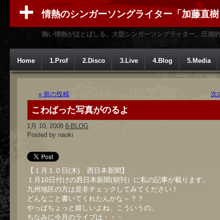
情熱のシンガーソングライター「加藤直樹
熱い情熱がほとばしる、大型シンガーソングライター。圧倒
Home
1.Prof
2.Disco
3.Live
4.Blog
5.Media
« 前の投稿
次
こわばった写真がのるよ
1月 10, 2008
6-BLOG
Posted by naoki
【１月１０日(木) 西日本新聞】
１月10日付けの西日本新聞(朝刊）に私の記事が載ります。
九州地区の方は是非チェックしてみてください！
どんなこと書いてくれたんかな～？？
やっぱちょっと嬉しいよね、こういうの。
ちなみに今月のライブは・・・