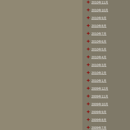
2010年11月
2010年10月
2010年9月
2010年8月
2010年7月
2010年6月
2010年5月
2010年4月
2010年3月
2010年2月
2010年1月
2009年12月
2009年11月
2009年10月
2009年9月
2009年8月
2009年7月