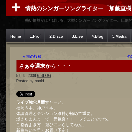
情熱のシンガーソングライター「加藤直樹
熱い情熱がほとばしる、大型シンガーソングライター。圧倒
Home
1.Prof
2.Disco
3.Live
4.Blog
5.Media
« 前の投稿
次
さぁ今週末から・・・
5月 9, 2008
6-BLOG
Posted by naoki
ライブ強化月間
すたーと。
福岡５本、神戸１本。
体調管理とテンション維持が極めて重要。
燃えたまんま で 元気良く！ ってことですわ。
ご都合よき方、遊びにいらしてねん。
新曲もいち早くお届け予定！