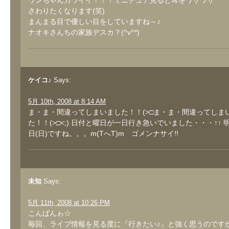
ワンちゃんカワイイ！！！ミニチュア見ると耳をワサワサ
さわりたくなります(笑)
まんまる目で優しい目をしていますね～♪
ナオキさんちの家族デスカ？(^v^*)
ケイコ♪
Says:
5月 10th, 2008 at 8:14 AM
ま・ま・間違ってしまいました！！(>□ま・ま・間違ってしま
た！！(>□<;) 日付と曜日が一日行き急いでいました・・・↑↑ 
日(日)ですね。。。m(TへT)m ゴメンナサイ!!
未知
Says:
5月 11th, 2008 at 10:26 PM
こんばんゎ☆
毎回、ライブ情報を見る度に『行きたい♪』と強く思うのです