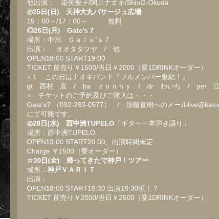
他出演： 染矢敦子/関川ナオキ/ShinG-Okuda
◎25日(日) 天神大丸パサージュ広場
15：00～/17：00～ 無料
◎26日(月) Gate’s 7
場所：中州 Ｇａｔｅ’ｓ７
出演： オオタタツヤ / 他
OPEN18:00 START19:00
TICKET 前売り￥1500/当日￥2000（要1DRINKオーダー）
※１ この日はナオキバンド『フルメンバー集結！』
gt 西村 直 / ba ｚｕｎｎｙ / dr わいち / per
※ チケットのご予約及びご購入は・・・
Gate’s7 （092-283-0577） / 加藤直樹へのメールlive@katon
にて可能です。
◎28日(水) 西中洲TUPELO
「ギター一本弾き語り」
場所：西中洲TUPELO
OPEN19:00 START20:00、出演時間未定
Charge ￥1500（要オーダー）
☆30日(金) 帰ってきたで神戸！ツアー
場所：
神戸ＶＡＲＩＴ
出演：
OPEN18:00 START18:30 出演19:30頃！？
TICKET 前売り￥2000/当日￥2500（要1DRINKオーダー）