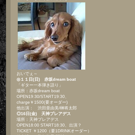
おいでぇ～
◎１１日(日) 赤坂dream boat
「ギター一本弾き語り」
場所：赤坂dream boat
OPEN19:30/START19:30、
charge￥1500(要オーダー)
他出演： 渋田亜由美/榊将太郎
◎16日(金) 天神プレアデス
場所：天神プレアデス
OPEN18:00 START18:30、出演？
TICKET ￥1200（要1DRINKオーダー）