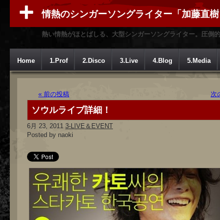
情熱のシンガーソングライター「加藤直樹
熱い情熱がほとばしる、大型シンガーソングライター。圧倒
Home
1.Prof
2.Disco
3.Live
4.Blog
5.Media
« 前の投稿
次
ソウルライブ詳細！
6月 23, 2011
3-LIVE＆EVENT
Posted by naoki