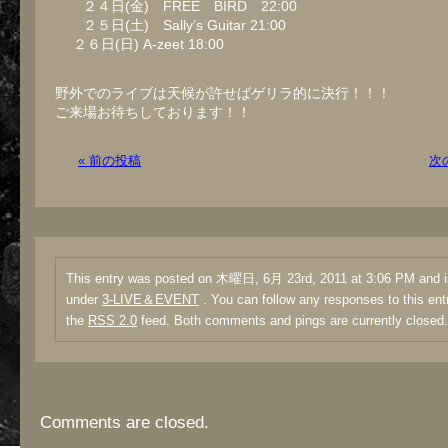
２４日(金) FREE BIRD 22:00
２５日(土) Sally’s Guitar 21:00
２６日(日) A-zeet 18:00
野外でのライブは天候が許せばゲリラ的に決行！！！
ご来場お待ちしております！！
« 前の投稿
次
This entry was posted on 木曜日, 6月 23rd, 2011 at 3:06 PM and is
under
3-LIVE＆EVENT
. You can follow any responses to this ent
the
RSS 2.0
feed. Both comments and pings are currently closed.
Comments are closed.