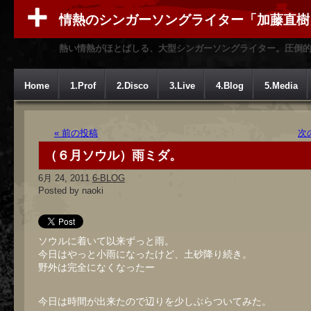
情熱のシンガーソングライター「加藤直樹
熱い情熱がほとばしる、大型シンガーソングライター。圧倒
Home
1.Prof
2.Disco
3.Live
4.Blog
5.Media
« 前の投稿
次
（６月ソウル）雨ミダ。
6月 24, 2011
6-BLOG
Posted by naoki
ソウルに着いて以来ずっと雨。
今日はやっと小雨になったけど、土砂降り続き。
野外は完全になくなったー
今日は時間が出来たので辺りを少しぶらついてみた。