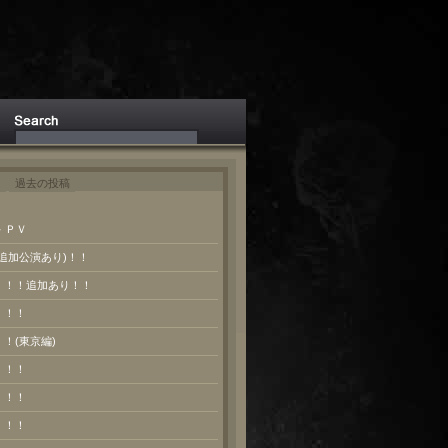
ト
過去の投稿
 ＰＶ
(追加公演あり)！！
報！！！追加あり！！
！！！
！！(東京編)
！！！
！！！
！！！