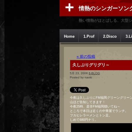
情熱のシンガーソン
熱い情熱がほとばしる、大型
Home
1.Prof
2.Disco
3.L
« 前の投稿
久しぶりグリグリ～
5月 23, 2008
6-BLOG
Posted by naoki
今夜は久しぶりにFM福岡グリーングリー
山ほど告知してきます！
今夜25時、是非FM福岡聴いてね～
ところで本日は近くの中華屋でランチ。
フカヒレラーメンとトン足。
しめて680円ナリ。