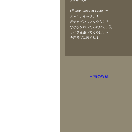
ナオキ
Says:
5月 26th, 2008 at 12:20 PM
お～！いらっさい！
ガチャピンちゃんやろ！？
なかなか迷ったみたいで、笑
ライブ頑張ってくるばい～
今度遊びに来てね！
« 前の投稿