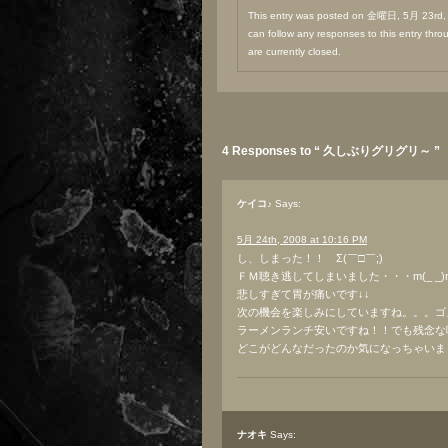
This entry was posted on 金曜日, 5月 23rd, 2
can follow any responses to this entry thr
are currently closed.
4 Responses to “ 久しぶりグリグリ～ ”
ケイコ♪
Says:
5月 24th, 2008 at 10:16 PM
し、しまった！！ Σ(￣□￣;)
ＦＭ聴き逃してしまいました・・・m(_ _
悲しすぎて胃が痛いです↓↓
次の機会を楽しみにしていますね。。。ゴ
ラーメンランチ安いですね！！でも残念な
どこがどんなだったのか気になっちゃいま
ナオキ
Says: