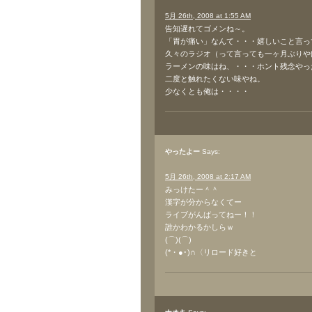
5月 26th, 2008 at 1:55 AM
告知遅れてゴメンね～。
「胃が痛い」なんて・・・嬉しいこと言っ
久々のラジオ（って言っても一ヶ月ぶりや
ラーメンの味はね、・・・ホント残念やっ
二度と触れたくない味やね。
少なくとも俺は・・・・
やったよー
Says:
5月 26th, 2008 at 2:17 AM
みっけたー＾＾
漢字が分からなくてー
ライブがんばってねー！！
誰かわかるかしらｗ
(⌒)(⌒)
(*・●･)∩〈リロード好きと