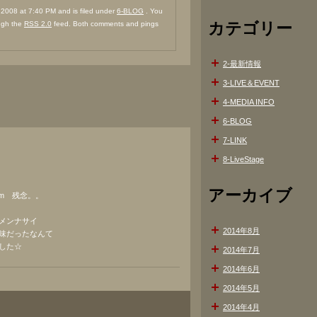
008 at 7:40 PM and is filed under
6-BLOG
. You
カテゴリー
ough the
RSS 2.0
feed. Both comments and pings
2-最新情報
3-LIVE＆EVENT
4-MEDIA INFO
6-BLOG
7-LINK
8-LiveStage
アーカイブ
)m 残念。。
メンナサイ
2014年8月
味だったなんて
した☆
2014年7月
2014年6月
2014年5月
2014年4月