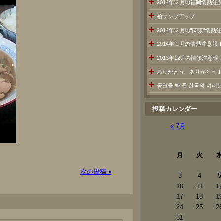
2014年２月の福岡情熱注
柏サンブアップ
2014年２月の”関東”情
2014年１月の情熱注意報
2013年12月の情熱注意報
ありがとう、ありがとう
공연을 봐 준 한국의 여
投稿カレンダー
« 7月
月
火
次の投稿 »
3
4
5
10
11
1
17
18
1
24
25
2
31