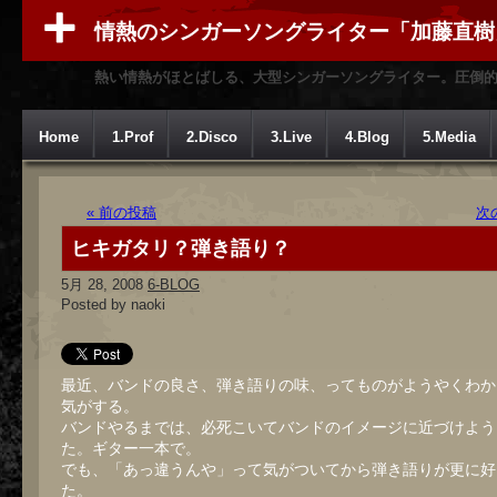
情熱のシンガーソングライター「加藤直樹
熱い情熱がほとばしる、大型シンガーソングライター。圧倒
Home
1.Prof
2.Disco
3.Live
4.Blog
5.Media
« 前の投稿
次
ヒキガタリ？弾き語り？
5月 28, 2008
6-BLOG
Posted by naoki
最近、バンドの良さ、弾き語りの味、ってものがようやくわか
気がする。
バンドやるまでは、必死こいてバンドのイメージに近づけよう
た。ギター一本で。
でも、「あっ違うんや」って気がついてから弾き語りが更に好
た。