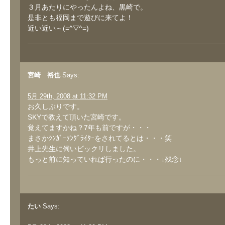
３月あたりにやったんよね、黒崎で。
是非とも福岡まで遊びに来てよ！
近い近い～(=^▽^=)
宮崎 裕也
Says:
5月 29th, 2008 at 11:32 PM
お久しぶりです。
SKYで教えて頂いた宮崎です。
覚えてますかね？7年も前ですが・・・
まさかｼﾝｶﾞｰｿﾝｸﾞﾗｲﾀｰをされてるとは・・・笑
井上先生に伺いビックリしました。
もっと前に知っていれば行ったのに・・・↓残念↓
たい
Says: