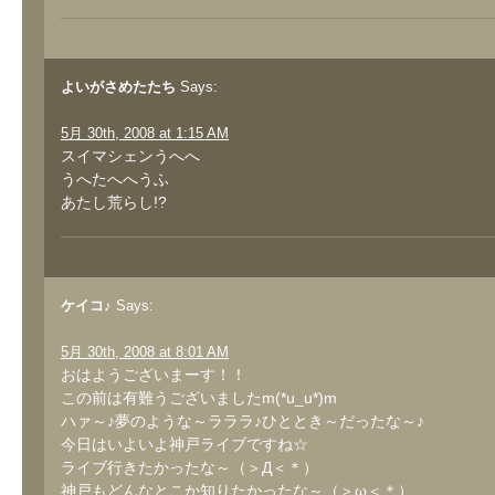
よいがさめたたち
Says:
5月 30th, 2008 at 1:15 AM
スイマシェンうへへ
うへたへへうふ
あたし荒らし!?
ケイコ♪
Says:
5月 30th, 2008 at 8:01 AM
おはようございまーす！！
この前は有難うございましたm(*u_u*)m
ハァ～♪夢のような～ラララ♪ひととき～だったな～♪
今日はいよいよ神戸ライブですね☆
ライブ行きたかったな～（＞Д＜＊）
神戸もどんなとこか知りたかったな～（＞ω＜＊）