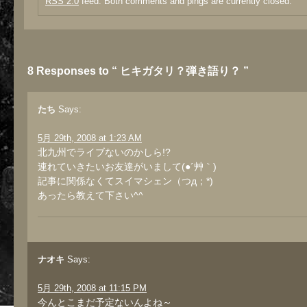
RSS 2.0
feed. Both comments and pings are currently closed.
8 Responses to “ ヒキガタリ？弾き語り？ ”
たち
Says:
5月 29th, 2008 at 1:23 AM
北九州でライブないのかしら!?
連れていきたいお友達がいまして(●´艸｀)
記事に関係なくてスイマシェン（つд；*)
あったら教えて下さい^^
ナオキ
Says:
5月 29th, 2008 at 11:15 PM
今んとこまだ予定ないんよね～