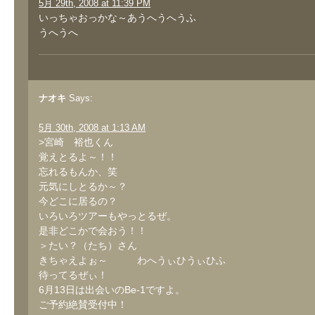
5月 29th, 2008 at 11:39 PM
いっちゃおっかな～あうへうへうふ
うへうへ
ナオキ
Says:
5月 30th, 2008 at 1:13 AM
>宮崎 裕也くん
覚えとるよ～！！
忘れるもんか、笑
元気にしとるか～？
今どこに居るの？
いろいろツアーもやっとるぜ。
是非どこかで会おう！！
＞たい？（たち）さん
きちゃえよぉ～ わへうぃひうぃひふ
待ってるぜぃ！
6月13日は出会いのBe-1ですよ。
ご予約絶賛受付中！