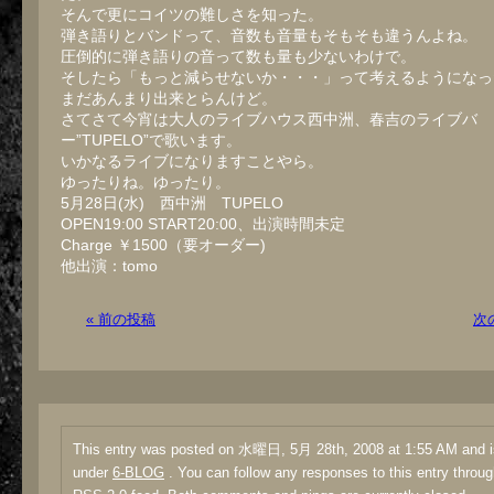
そんで更にコイツの難しさを知った。
弾き語りとバンドって、音数も音量もそもそも違うんよね。
圧倒的に弾き語りの音って数も量も少ないわけで。
そしたら「もっと減らせないか・・・」って考えるようになっ
まだあんまり出来とらんけど。
さてさて今宵は大人のライブハウス西中洲、春吉のライブバ
ー”TUPELO”で歌います。
いかなるライブになりますことやら。
ゆったりね。ゆったり。
5月28日(水) 西中洲 TUPELO
OPEN19:00 START20:00、出演時間未定
Charge ￥1500（要オーダー)
他出演：tomo
« 前の投稿
次
This entry was posted on 水曜日, 5月 28th, 2008 at 1:55 AM and is
under
6-BLOG
. You can follow any responses to this entry throug