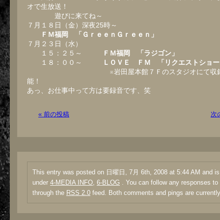
オで生放送！
遊びに来てね～
７月１８日（金）深夜25時～
ＦＭ福岡 「ＧｒｅｅｎＧｒｅｅｎ」
７月２３日（水）
１５：２５～
ＦＭ福岡 「ラジゴン」
１８：００～
ＬＯＶＥ ＦＭ 「リクエストショ
※岩田屋本館７Ｆのスタジオにて収録。
能！
あっ、お仕事中って方は要録音です、笑
« 前の投稿
次
This entry was posted on 日曜日, 7月 6th, 2008 at 5:44 AM and is 
under
4-MEDIA INFO
,
6-BLOG
. You can follow any responses to 
through the
RSS 2.0
feed. Both comments and pings are currently