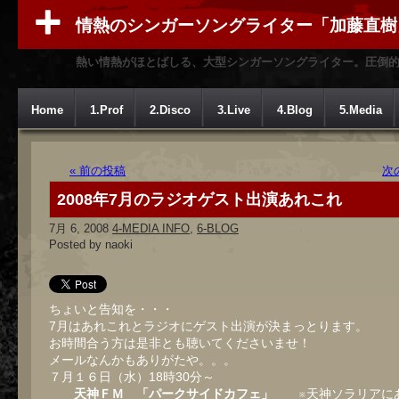
情熱のシンガーソングライター「加藤直樹
熱い情熱がほとばしる、大型シンガーソングライター。圧倒
Home
1.Prof
2.Disco
3.Live
4.Blog
5.Media
« 前の投稿
次
2008年7月のラジオゲスト出演あれこれ
7月 6, 2008
4-MEDIA INFO
,
6-BLOG
Posted by naoki
ちょいと告知を・・・
7月はあれこれとラジオにゲスト出演が決まっとります。
お時間合う方は是非とも聴いてくださいませ！
メールなんかもありがたや。。。
７月１６日（水）18時30分～
天神ＦＭ 「パークサイドカフェ」
※天神ソラリアに