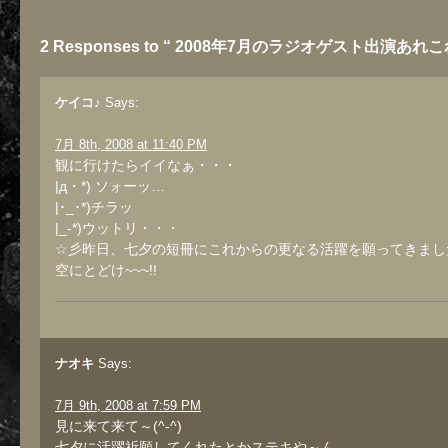
2 Responses to “ 2008年7月のラジオゲスト出演あれこ
ケイコ♪
Says:
7月 8th, 2008 at 11:40 PM
観に行けたらイイなぁ・・・
|д・*) ソォーッ…
|･_･*)チラッ
|_-*)ウットリ・・・
☆彡昨日、七夕の短冊にこれからの更なる活躍を願ってきまし
空にとどけ~~~!!
ナオキ
Says:
7月 9th, 2008 at 7:59 PM
見に来て来て～(^-^)
七夕に活躍祈願してくれたとかステキや～ん