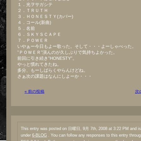
１．光ヲサガシテ
２．ＴＲＵＴＨ
３．ＨＯＮＥＳＴＹ(カバー)
４．コール(新曲)
５．名前
６．ＳＫＹＳＣＡＰＥ
７．ＰＯＷＥＲ
いやぁー今日もよー歌った。そして・・・よーしゃべった。
”ＰＯＷＥＲ”演んのが久しぶりで気持ちよかった。
前回に引き続き”HONESTY”。
やっと慣れてきたね。
多分、もーしばらくやらんけどね。
さぁ次の課題はなんにしよーか・・・
« 前の投稿
次
This entry was posted on 日曜日, 9月 7th, 2008 at 3:22 PM and is 
under
6-BLOG
. You can follow any responses to this entry throug