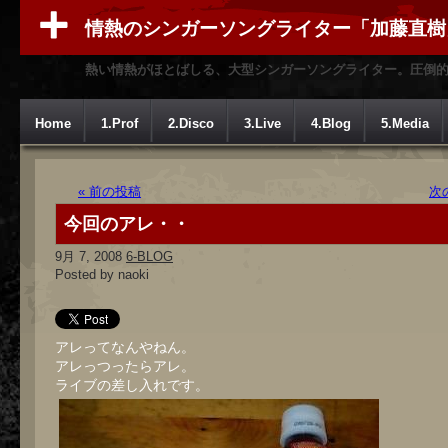
情熱のシンガーソングライター「加藤直樹
熱い情熱がほとばしる、大型シンガーソングライター。圧倒
Home
1.Prof
2.Disco
3.Live
4.Blog
5.Media
« 前の投稿
次
今回のアレ・・
9月 7, 2008
6-BLOG
Posted by naoki
アレってなんやねん。
アレっつったらアレ。
ライブの差し入れです。