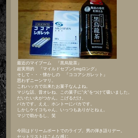
最近のマイブーム 『黒烏龍茶』
超実用的 『マイルドセブン1mgロング』
そして・・・懐かしの 『ココアシガレット』
思わずニーンマリ。
これハッカで出来たお菓子なんよね。
マジな話、昔オレね、この菓子に”火”をつけて吸いました。
だいたい火がつかん。こげるだけ。
バカです。ええ、ホントーにバカです。
しかしケイコちゃん、いっつもありがとねぇ。
マジで助かるし、笑
今回はドリームボートでのライブ。男の弾き語りデー。
セットリストはこんな感じ