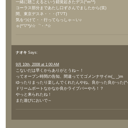
一緒に聴こえるという錯覚起きたデス(^m^*)
コーラス部分まであたし口ずさんでましたから(笑)
間、東京デスネ・・・(T▽T)
気をつけて・・行ってらっしゃ～い♪
ｏ(*’▽’*)/☆゜’・:*☆
ナオキ
Says:
9月 10th, 2008 at 1:00 AM
こないだは早くからありがとうね～！
ってオープン時間の告知、間違っててゴメンナサイm(_ _)m
ゆったりまったり楽しんでくれたんやね。良かった良かった(^-
ドリームボートなかなか良かライブバーやろ！？
やっと来られたね！
また遊びにおいで～