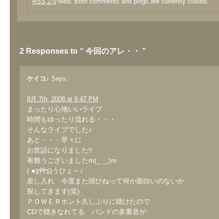
RSS 2.0
feed. Both comments and pings are currently closed.
2 Responses to “ 今回のアレ・・ ”
ケイコ♪
Says:
9月 7th, 2008 at 9:47 PM
まったり心地いいライブ
時間もゆったり流れる・・・
そんなライブでした♪
あと・・・早々に
お世話になりました!!
有難うございましたm(_ _;)m
( ●≧艸≦)うひょ～♪
差し入れ 今度また頭ひねって何か面白いのないか
探してきます(笑)
ＰＯＷＥＲホント久しぶりに聴けたので
CDで聴きなれてる バンドの多重音が