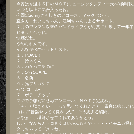
今宵は今週末５日のＭＣＴ(ミュージックシティー天神)前哨戦
いつも以上に気合入ったね。
今回はzunnyさん抜きのアコースティックバンド。
直さん、わいっちゃん、江利ちゃんによるサポート。
７月のワンマン以来のバンドライブながら共に活動して一年半
ピタッと合うね。
快感だわ。
やめられんです。
そんな夕べのセットリスト。
１．POWER
２．鈴木くん
３．わかってるのに
４．SKYSCAPE
５．名前
６．光ヲサガシテ
-アンコール-
７．ポテトチップ
マジで予想だにせぬアンコール。ＮＯＴ予定調和。
「もっと聴きたい！」って思ってくれたこと、素直に嬉しいね
コレぞ”音楽やってて良かった” そう思える瞬間。
いやぁ～、堪能させてくれてありがとう。
しかしながらカッコ良くはいかんもんで・・・・ハモニカ探し
タしちゃってゴメンね。