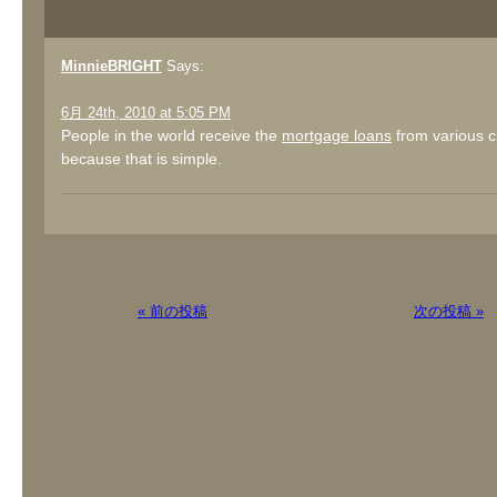
MinnieBRIGHT
Says:
6月 24th, 2010 at 5:05 PM
People in the world receive the
mortgage loans
from various c
because that is simple.
« 前の投稿
次の投稿 »