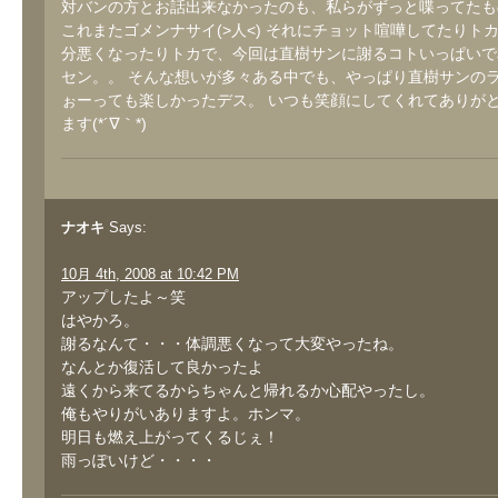
対バンの方とお話出来なかったのも、私らがずっと喋ってたも
これまたゴメンナサイ(>人<) それにチョット喧嘩してたりト
分悪くなったりトカで、今回は直樹サンに謝るコトいっぱいで
セン。。 そんな想いが多々ある中でも、やっぱり直樹サンの
ぉーっても楽しかったデス。 いつも笑顔にしてくれてありが
ます(*´∇｀*)
ナオキ
Says:
10月 4th, 2008 at 10:42 PM
アップしたよ～笑
はやかろ。
謝るなんて・・・体調悪くなって大変やったね。
なんとか復活して良かったよ
遠くから来てるからちゃんと帰れるか心配やったし。
俺もやりがいありますよ。ホンマ。
明日も燃え上がってくるじぇ！
雨っぽいけど・・・・