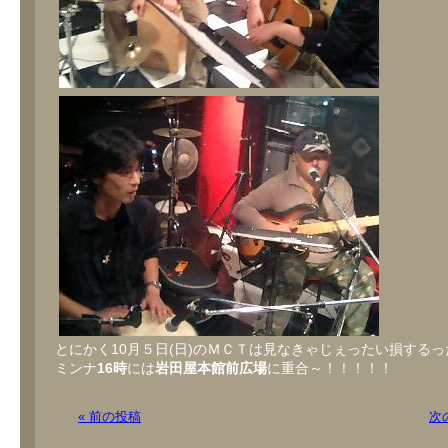
とにかく10月５日(日)のＭＣＴは見なきゃじぇったい損する
ミンナ
16時
には
岩田屋本館前広場
に重合～！！！！！
« 前の投稿
次