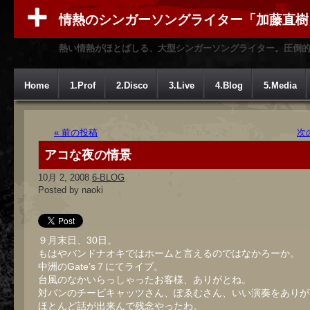
情熱のシンガーソングライター「加藤直樹
熱い情熱がほとばしる、大型シンガーソングライター。圧倒
Home
1.Prof
2.Disco
3.Live
4.Blog
5.Media
« 前の投稿
次
アコな夜の情景
10月 2, 2008
6-BLOG
Posted by naoki
９月末日、30日。
もはやバンドナオキではホームと言えるのではなかろーか。
中洲のGate’s７にてライブ。
台風のなかいらっしゃったお客様、ありがとね。
対バンのチービキャッツさん、ぽゑむさん、いい演奏をありが
ほとんど話が出来んで残念やったわ。