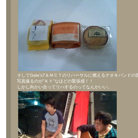
そしてGate’s7＆ＭＣＴのリハーサルに燃えるナオキバンドの
写真撮るのが”ＫＹ”なほどの緊張感！！
しかし向かい合ってリハするのってなんかいい。