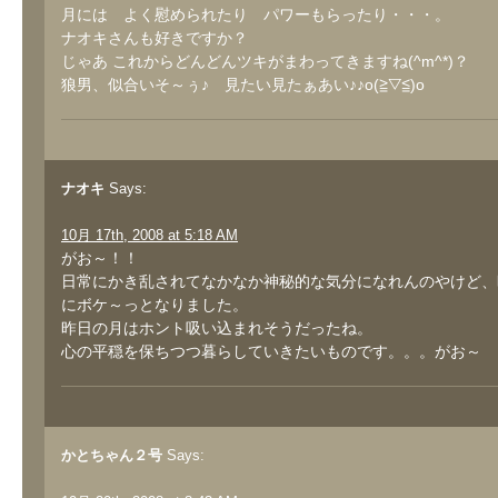
月には よく慰められたり パワーもらったり・・・。
ナオキさんも好きですか？
じゃあ これからどんどんツキがまわってきますね(^m^*)？
狼男、似合いそ～ぅ♪ 見たい見たぁあい♪♪o(≧▽≦)o
ナオキ
Says:
10月 17th, 2008 at 5:18 AM
がお～！！
日常にかき乱されてなかなか神秘的な気分になれんのやけど、
にボケ～っとなりました。
昨日の月はホント吸い込まれそうだったね。
心の平穏を保ちつつ暮らしていきたいものです。。。がお～
かとちゃん２号
Says: