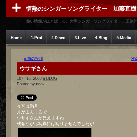
情熱のシンガーソングライター「加藤直樹
熱い情熱がほとばしる、大型シンガーソングライター。圧倒
Home
1.Prof
2.Disco
3.Live
4.Blog
5.Media
« 前の投稿
次
ウサギさん
10月 16, 2008
6-BLOG
Posted by naoki
今宵は満月
月がまんまるです
ウサギさんが見えますね
残念ながら写真には写りませんでしたが…