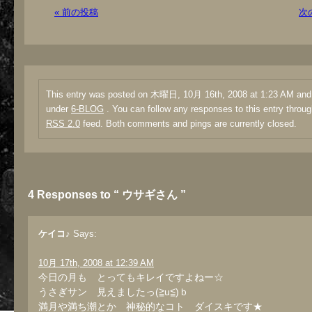
« 前の投稿
次
This entry was posted on 木曜日, 10月 16th, 2008 at 1:23 AM and i
under
6-BLOG
. You can follow any responses to this entry throug
RSS 2.0
feed. Both comments and pings are currently closed.
4 Responses to “ ウサギさん ”
ケイコ♪
Says:
10月 17th, 2008 at 12:39 AM
今日の月も とってもキレイですよねー☆
うさぎサン 見えましたっ(≧u≦)ｂ
満月や満ち潮とか 神秘的なコト ダイスキです★