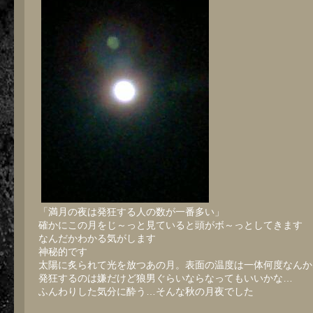
「満月の夜は発狂する人の数が一番多い」
確かにこの月をじ～っと見ていると頭がボ～っとしてきます
なんだかわかる気がします
神秘的です
太陽に炙られて光を放つあの月。表面の温度は一体何度なんか
発狂するのは嫌だけど狼男ぐらいならなってもいいかな…
ふんわりした気分に酔う…そんな秋の月夜でした