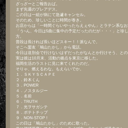
ざっざーとご報告おば。
まず先週のプレアデス。
この日は一組が病にて急遽キャンセル。
そのため、珍しいことに時間が巻き。
お店からは「一時間ぐらいやったらえぇやん」とラテン系なお
「う~ん、今日は5曲に集中の予定だったのだが・・・」と珍
方。
普段は長ければ長いほどスキー！！派なんで。
そこへ盟友「鳩山たかし」から電話。
今日は送別会で行けないはずだったがなんとか行けそう、との
実は彼は10月末、活動の拠点を東京に移した。
福岡生活のラストに見に来てくれたのだ。
そりゃ、燃えるわな。もえらいでか。
１．ＳＫＹＳＣＡＰＥ
２．鈴木くん
３．POWER
４．ノスタルジー
５．名前
６．TRUTH
７．光ヲサガシテ
８．ポテトチップ
９．NON-STOP！
この日は「鳩山たかし」のために歌った。