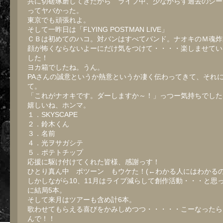
共に切磋琢磨してきたから ライブ中、少なからず過去のシー
ってヤバかった。
東京でも頑張れよ。
そして一昨日は「FLYING POSTMAN LIVE」
ＣＢは初めてのハコ。対バンはすべてバンド。ナオキのＭ魂炸
顔が怖くならないよーにだけ気をつけて・・・・楽しませてい
した！
ヨカ箱でしたね。うん。
PAさんの誠意というか熱意というか凄く伝わってきて、それ
て。
「これがナオキです。ダーしますか～！」っつー気持ちでした
嬉しいね、ホンマ。
１．SKYSCAPE
２．鈴木くん
３．名前
４．光ヲサガシテ
５．ポテトチップ
応援に駆け付けてくれた皆様、感謝っす！
ひとり真ん中 ポツーン もウケた！(←わかる人にはわかるの
しかしながら10、11月はライブ減らして創作活動・・・と思
に結局5本。
そして来月はツアーも含め計6本。
歌わせてもらえる喜びをかみしめつつ・・・・・こーなったら
んで！！