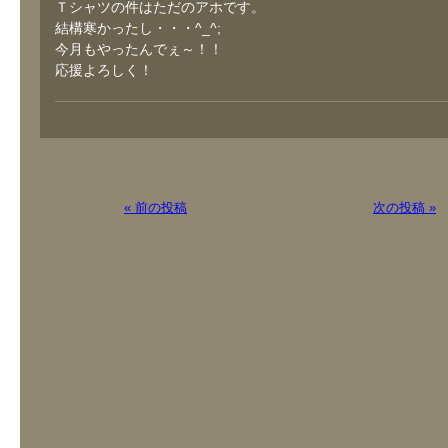
Ｔシャツの件はただのアホです。
結構寒かったし・・・^_^;
今月もやったんでぇ～！！
応援よろしく！
« 前の投稿
次の投稿 »