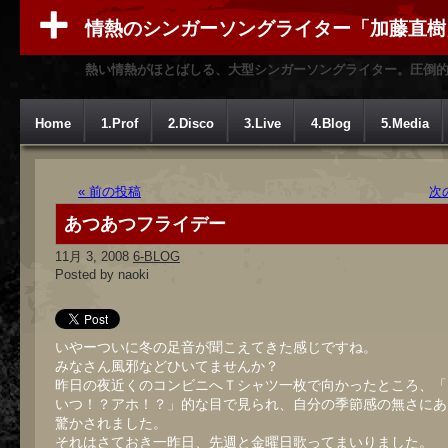
情熱のシンガーソングライター「加藤直樹
熱い情熱がほとばしる、大型シンガーソングライター。圧倒
Home
1.Prof
2.Disco
3.Live
4.Blog
5.Media
« 前の投稿
次
あつあつフライデー
11月 3, 2008
6-BLOG
Posted by naoki
いやーついに冬の足音が聞こえてきた感じですね。
みなさん風邪などひいてませんか？
昨日の夜近くのコンビニへＴシャツ一枚で向かったところ、「
いつ！？アホ！？」的な目で見られ、自分の季節感の無さにあ
驚かされました。
それはさておき一昨日、先週と金曜日歌ってまいりました。