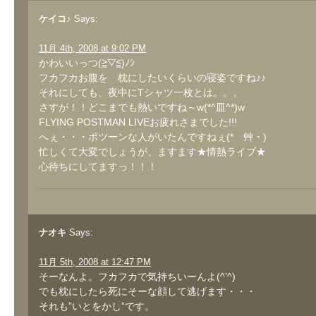
ケイコ♪
Says:
11月 4th, 2008 at 9:02 PM
かわいいっつ(≧▽≦)ﾉｼ
フカフカお腹を 枕にしたいくらいの寝姿ですね♪♪
それにしても、夜中にTシャツ一枚とは。。。
さすが！！どこまでも熱いですね～w(*^皿^*)w
FLYING POSTMAN LIVEお疲れさまでした!!!
へぇ・・・ポツーンな人がいたんですねぇ(*ゝ艸・)
忙しくて大変でしょうが、ますます★情熱ライブ★
心待ちにしてますっ！！！
ナオキ
Says:
11月 5th, 2008 at 12:47 PM
そーなんよ。フカフカで気持ちいーんよ(^’^)
でも枕にしたら死にそーな顔して逃げます・・・
それも”いとをかし”です。