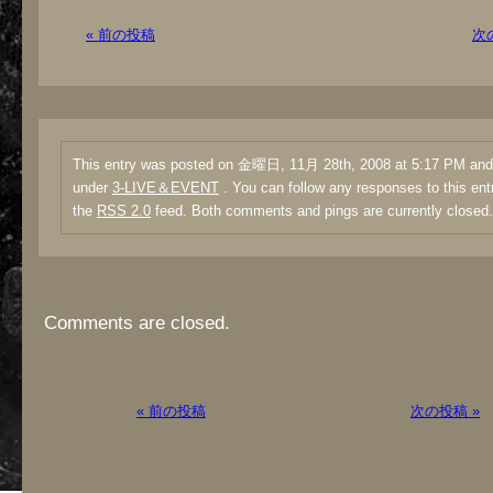
« 前の投稿
次
This entry was posted on 金曜日, 11月 28th, 2008 at 5:17 PM and i
under
3-LIVE＆EVENT
. You can follow any responses to this ent
the
RSS 2.0
feed. Both comments and pings are currently closed.
Comments are closed.
« 前の投稿
次の投稿 »