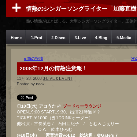
情熱のシンガーソングライター「加藤直樹
熱い情熱がほとばしる、大型シンガーソングライター。圧倒
Home
1.Prof
2.Disco
3.Live
4.Blog
5.Media
« 前の投稿
次
2008年12月の情熱注意報！
11月 28, 2008
3-LIVE＆EVENT
Posted by naoki
◎10日(水) アコうた @
ブードゥーラウンジ
OPEN19:00 START19:30、出演21時過ぎ？
TICKET ￥1000（要1DRINKオーダー）
他出演：古長英恵 / 石田亜紀子 / とむ＆じぇりー
O.A. 鈴木ひろむ
◎18日(木) 「素音洲音vol.12 総決算」＠Gate’s 7