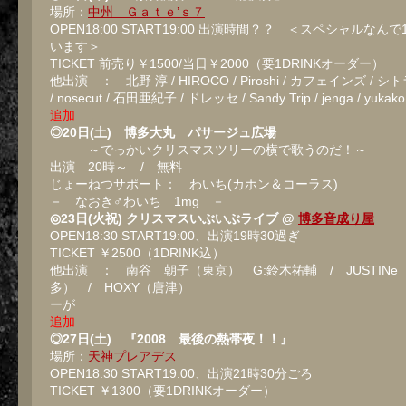
場所：
中州 Ｇａｔｅ’ｓ７
OPEN18:00 START19:00 出演時間？？ ＜スペシャルなん
います＞
TICKET 前売り￥1500/当日￥2000（要1DRINKオーダー）
他出演 ： 北野 淳 / HIROCO / Piroshi / カフェインズ / 
/ nosecut / 石田亜紀子 / ドレッセ / Sandy Trip / jenga / yukako
追加
◎20日(土) 博多大丸 パサージュ広場
～でっかいクリスマスツリーの横で歌うのだ！～
出演 20時～ / 無料
じょーねつサポート： わいち(カホン＆コーラス)
－ なおき♂わいち 1mg －
◎23日(火祝) クリスマスいぶいぶライブ @
博多音成り屋
OPEN18:30 START19:00、出演19時30過ぎ
TICKET ￥2500（1DRINK込）
他出演 ： 南谷 朝子（東京） G:鈴木祐輔 / JUSTINe
多） / HOXY（唐津） O.
ーが
追加
◎27日(土) 『2008 最後の熱帯夜！！』
場所：
天神プレアデス
OPEN18:30 START19:00、出演21時30分ごろ
TICKET ￥1300（要1DRINKオーダー）