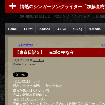
情熱のシンガーソングライター「加藤直樹
熱い情熱がほとばしる、大型シンガーソングライター。圧倒
Home
1.Prof
2.Disco
3.Live
4.Blog
5.Media
« 前の投稿
次
【東京日記３】 赤坂OFFな夜
11月 28, 2008
6-BLOG
Posted by naoki
【11月21日 pm】
親友ムラタと赤坂にて待ち合わせ。
僕らが集えばたいがい肉。
赤坂の韓国本格焼肉へ。
名前は兄夫(ヒョンブ)。
芸能人がやたらくる店らしく店内には色紙が張り散らかしてあ