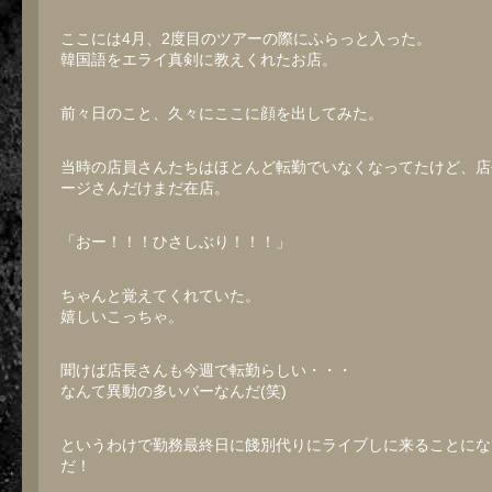
ここには4月、2度目のツアーの際にふらっと入った。
韓国語をエライ真剣に教えくれたお店。
前々日のこと、久々にここに顔を出してみた。
当時の店員さんたちはほとんど転勤でいなくなってたけど、店
ージさんだけまだ在店。
「おー！！！ひさしぶり！！！」
ちゃんと覚えてくれていた。
嬉しいこっちゃ。
聞けば店長さんも今週で転勤らしい・・・
なんて異動の多いバーなんだ(笑)
というわけで勤務最終日に餞別代りにライブしに来ることにな
だ！