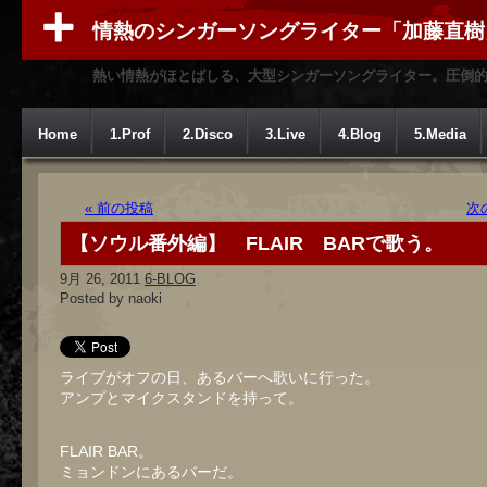
情熱のシンガーソングライター「加藤直樹
熱い情熱がほとばしる、大型シンガーソングライター。圧倒
Home
1.Prof
2.Disco
3.Live
4.Blog
5.Media
« 前の投稿
次
【ソウル番外編】 FLAIR BARで歌う。
9月 26, 2011
6-BLOG
Posted by naoki
ライブがオフの日、あるバーへ歌いに行った。
アンプとマイクスタンドを持って。
FLAIR BAR。
ミョンドンにあるバーだ。