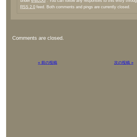
under
6-BLOG
. You can follow any responses to this entry throug
RSS 2.0
feed. Both comments and pings are currently closed.
Comments are closed.
« 前の投稿
次の投稿 »