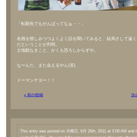
「転勤先でもがんばってなぁ・・」
名残を惜しみつつよくよく話を聞いてみると、結局さして遠く
だということが判明。
土地勘なきこと、かくも恐ろしからずや。
なーんだ、また会えるやん(笑)
ドーマンナヨー！！
« 前の投稿
次
This entry was posted on 月曜日, 9月 26th, 2011 at 3:00 AM and is