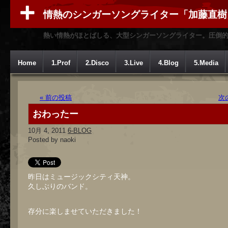
情熱のシンガーソングライター「加藤直樹
熱い情熱がほとばしる、大型シンガーソングライター。圧倒
Home
1.Prof
2.Disco
3.Live
4.Blog
5.Media
« 前の投稿
次
おわったー
10月 4, 2011
6-BLOG
Posted by naoki
昨日はミュージックシティ天神。
久しぶりのバンド。
存分に楽しませていただきました！