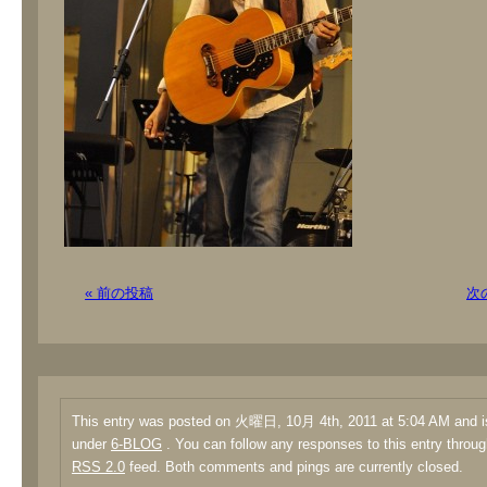
« 前の投稿
次
This entry was posted on 火曜日, 10月 4th, 2011 at 5:04 AM and is
under
6-BLOG
. You can follow any responses to this entry throug
RSS 2.0
feed. Both comments and pings are currently closed.