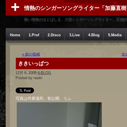
情熱のシンガーソングライター「加藤直樹
熱い情熱がほとばしる、大型シンガーソングライター。圧倒
Home
1.Prof
2.Disco
3.Live
4.Blog
5.Media
« 前の投稿
次
ききいっぱつ
12月 6, 2008
6-BLOG
Posted by naoki
写真は作業場所。初公開、うふ