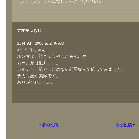
うふ、うふ、しっぱなしデ～ス ヾ(≧▽≦)/♪♪
ナオキ
Says:
12月 9th, 2008 at 2:46 AM
>ケイコちゃん
ホンマよ。泣きそうやったもん、笑
もーお茶は勘弁。。。
カボチャ、飾りっけのない部屋なんで飾ってみました。
テカリ感が素敵です。
ありがとね。うふ。
« 前の投稿
次の投稿 »