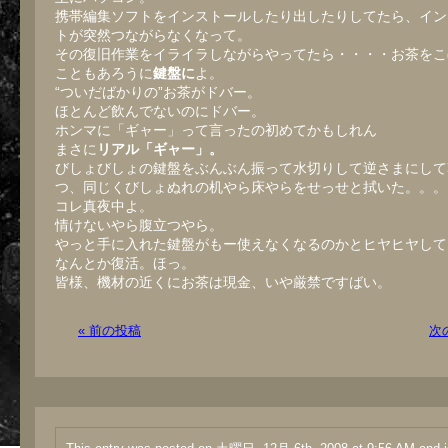
携帯編集ソフトをインストールしたり出したりしてたら、イン
トが突然つながらなくなって。
その復旧作業をイライラしながらやってたら・・・・お茶をこ
こともあろうに
鍵盤に
よ。
“ついだばかりの”お茶がドバー。
ほとんど飲んでないのにドバー。
ホンマに「ギャー」って言ったの初めてかもしれん
まさに
リアル「ギャー」。
びしょびしょの鍵盤をぶんぶん振って水切りして逆さまにして
つ、同じくびしょぬれの机やら床やらをせっせと拭いた。。。
コレ真夜中よ。
情けないやら腹立つやら。
やっと手に入れた鍵盤がもー使えなくなるのかとヒヤヒヤして
なんとか復活。ほっ。
皆様、機材の近くにお茶は現金、いや厳禁ですばい。
« 前の投稿
次