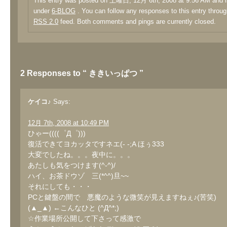
This entry was posted on 土曜日, 12月 6th, 2008 at 9:56 AM and is
under
6-BLOG
. You can follow any responses to this entry throug
RSS 2.0
feed. Both comments and pings are currently closed.
2 Responses to “ ききいっぱつ ”
ケイコ♪
Says:
12月 7th, 2008 at 10:49 PM
ひゃー((((゜Д゜)))
復活できてヨカッタですネエ(- -;A ほぅ333
大変でしたね。。。夜中に。。。
あたしも気をつけます(^-^)/
ハイ、お茶ドウゾ 三(*^^)旦~~
それにしても・・・
PCと鍵盤の間で 悪魔のような微笑が見えますねぇ♪(苦笑)
(▲_▲) ←こんなひと (^Д^*;)
☆作業場所公開して下さって感激で