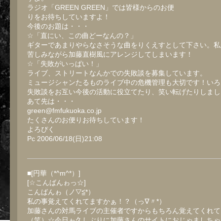
ラジオ「GREEN GREEN」では皆様からのお便
りをお待ちしていますよ！
今後のお題は・・・
☆「直にい、この曲どーなんの？」
ギターであまりやらなさそうな曲をりくえすとして下さい。私
苦しみながら加藤直樹風にアレンジしてしまいます！
☆「失敗がいっぱい！」
ライブ、ストリートなんかでの失敗談を募集しています。
ミュージシャンたるものライブ中の危機管理も大切です！いろ
失敗談をお互い今後の活動に役立てたり、笑い転げたりしまし
あて先は・・・
green@fmfukuoka.co.jp
たくさんのお便りお待ちしています！
よろぴく
Pc 2006/06/18(日)21:08
■[円華（*^m^*）]
[☆こんばんゎっ☆]
こんばんゎ（ノ▽≦*）
私の事覚えてくれてますかぁ！？（っ∇〃*）
加藤さんの対馬ライブの主催者ですからもちろん覚えてくれて
（笑）☆今日ゎ久しぶりに加藤さんのサイトにおじゃましちゃ