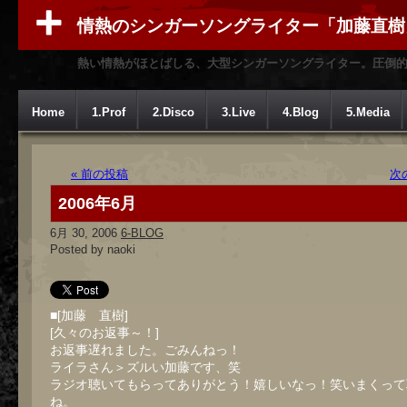
情熱のシンガーソングライター「加藤直樹
熱い情熱がほとばしる、大型シンガーソングライター。圧倒
Home
1.Prof
2.Disco
3.Live
4.Blog
5.Media
« 前の投稿
次
2006年6月
6月 30, 2006
6-BLOG
Posted by naoki
■[加藤 直樹]
[久々のお返事～！]
お返事遅れました。ごみんねっ！
ライラさん＞ズルい加藤です、笑
ラジオ聴いてもらってありがとう！嬉しいなっ！笑いまくって
ね。