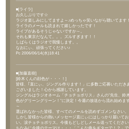
■[ライラ]
お久しぶりです☆
ラジオ楽しみにしてますよ～♪めっちゃ笑いながら聴いてます
ライラのメールも読まれて嬉しかったです！
ライブがあるそうじゃないですか～。
それも東京だなんて。。。ズルすぎます！！
しばらくはラジオで我慢します。。
なおにぃ、頑張ってください♪
Pc 2006/06/14(水)18:41
■[加藤直樹]
[鈴木くんの顔色が・・・！]
皆様、｢直にぃ、ジングル作ります！」に多数ご応募いただき
ございました！心から感謝しています。
ジングルはラジオネーム「チョチョポリス」さんの”先生、鈴
色がグリーングリーン！”に決定！今週の放送から流れ始めま
～
選ばれなかった皆様、すべてのメールを読めずゴメンなさい。
しかし皆様からの熱いメッセージ直にぃにはしっかり届いてお
い。涙チョチョポリス。今後もどしどしメール送ってください
ちなみに今後のテーマは・・・「こんな曲をギターで！？」で