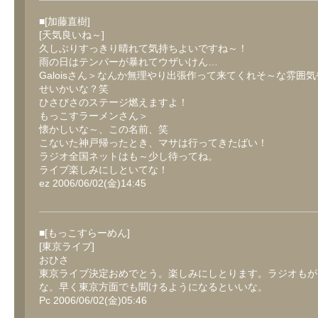
■[加藤直樹]
[天気良いね～]
久しぶりすっきり晴れて気持ちよいですね～！
雨の日はテンパーが暴れてウザいけん…
Galoisさん＞なんか無理やり出張作って来てくれそ～な雰囲
せいかいな？笑
ひさびさのステージ燃えますよ！
もっこすラーメンさん＞
懐かしいな～、この名前、笑
こないた神戸帰ったとき、マサは行ってきたばい！
ラジオ全国ネットはも～少し待ってね。
ライブ楽しみにしといてな！
ez 2006/06/02(金)14:45
■[もっこすらーめん]
[東京ライブ]
おひさ
東京ライブ決定おめでとう。楽しみにしとります。ラジオもが
な。早く東京方面でも聞けるようになるといいな。
Pc 2006/06/02(金)05:46