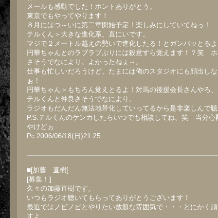
メールも感動でした！ホントありがとう。
東京でもやってやります！
８月にはつ～いに第二章開始予定！楽しみにしていてねっ！
テルくん＞大きな進化系、直にいです。
マジで２メートル越えの勢いで進化したる！とガンバッとるよ
円華ちゃんとのラブラブぶりには殺意すら覚えます！？笑 ホ
さそうでなにより。よかったねぇ～。
仕事も忙しいだろうけど、たまには俺のスタジオにも顔出しな
ぉ！
円華ちゃん＞もちろん覚えとるよ！対馬の後援会長さんやろ、
テルくんと仲良さそうでなにより。
ラジオもだんだん無法地帯化していってるから是非楽しんで聴
P.S.テルくんのケンカしたらいつでも相談してね、笑 当分心
やけどぉ
Pc 2006/06/18(日)21:25
■[加藤 直樹]
[募集！]
久々の加藤直樹です。
いつもラジオ聴いてもらってありがとうございます！
最近ではノビノビとやりたい放題な雰囲気で・・・とにかく頑
すよ。