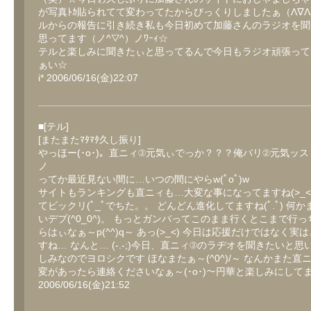
が写真ﾄｶ貼られてて変わってたからびっくりしましたぁ（Λ∇
ルからの報告に引き続き私も今日初めて加藤さんのラジオを聞
思ってます（ノ^▽^）ノﾜｰｨ☆
テルと楽しみに聞きたぃと思ってるんで今日もラジオ頑張って
ぁい☆
i* 2006/06/16(金)22:07
■[テル]
[またまたﾏﾀﾏﾀ久し振り]
やっほー(･o･)。直ニィ③元気ぃでっか？？？俺バリ②元気ッス
ノ
ってか最近見ない間に…いつの間にやらw(ﾟoﾟ)w
サイトもランキングも直ニィも…大変な事になってますね(>_<).
てビックリ(ﾟ_ﾟでちた。。 どんどん進化してますね(ﾟ.ﾟ) 何
いデプ(^0_0^)。 もっとガンバってこのまま行くとこまで行
らはぃなぁ～p(^^)q～ あっ(>_<) 今日は応援だけではなく実
すね… なんと… (-.-;)今日、直ニィ③のラヂオを聞きたいと思
しみなのでヨロシクです ほなまたぁ～(^0^)/～ なんかまた直
変があったら連絡くださいなぁ～(･o･)～円華と楽しみにしてます(^
2006/06/16(金)21:52