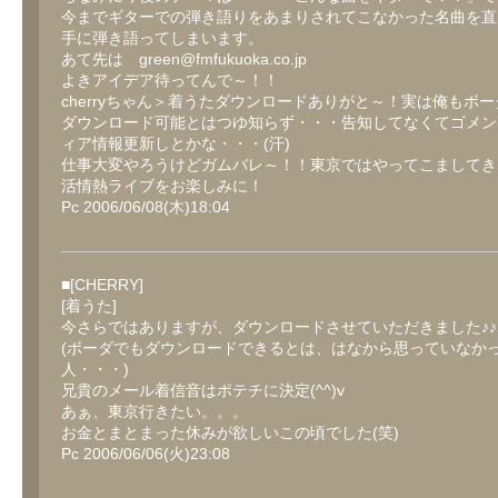
今までギターでの弾き語りをあまりされてこなかった名曲を直
手に弾き語ってしまいます。
あて先は green@fmfukuoka.co.jp
よきアイデア待ってんで～！！
cherryちゃん＞着うたダウンロードありがと～！実は俺もボ
ダウンロード可能とはつゆ知らず・・・告知してなくてゴメン
ィア情報更新しとかな・・・(汗)
仕事大変やろうけどガムバレ～！！東京ではやってこましてき
活情熱ライブをお楽しみに！
Pc 2006/06/08(木)18:04
■[CHERRY]
[着うた]
今さらではありますが、ダウンロードさせていただきました♪♪
(ボーダでもダウンロードできるとは、はなから思っていなか
人・・・)
兄貴のメール着信音はポテチに決定(^^)v
あぁ、東京行きたい。。。
お金とまとまった休みが欲しいこの頃でした(笑)
Pc 2006/06/06(火)23:08