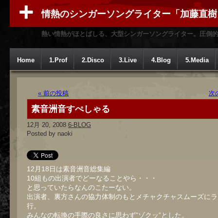
情熱のシンガーソングライター「加藤直樹
熱い情熱がほとばしる、大型シンガーソングライター。圧倒
Home
1.Prof
2.Disco
3.Live
4.Blog
5.Media
« 前の投稿
次
素音洲音すぺしゃる
12月 20, 2008
6-BLOG
Posted by naoki
12月18日は素音洲音総集編
10組もの出演者でどーなることやら・・・
と思っていたらなんのこたーない。
出演者、裏方さんの協力体制のもとメチャクチャスムーズにラ
行。
みんなの転換の手際の良さに思わず”ゾクッ”とした。