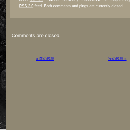
RSS 2.0
feed. Both comments and pings are currently closed.
Comments are closed.
« 前の投稿
次の投稿 »