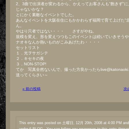
2、3曲で出演者が変わるから、かえってお客さんも”飽きず”
じゃないかな？
とにかく素敵なイベントでした。
あんなイベントを大阪在住にもかかわらず福岡で育て上げた”北
ん。
やはり只者ではない・・・ さすがやね。
規模を変え、形を変えつつもこのイベントは続いていきそうや
ナオキなんか熱いものがこみあげたわ・・・・
セットリスト
１．光ヲサガシテ
２．キセキの夜
３．NON-STOP!
てか 写真全然ないんで、撮った方良かったらlive@katonaoki
送ってくらさい～
« 前の投稿
次
This entry was posted on 土曜日, 12月 20th, 2008 at 4:00 PM and i
under
6-BLOG
. You can follow any responses to this entry throug