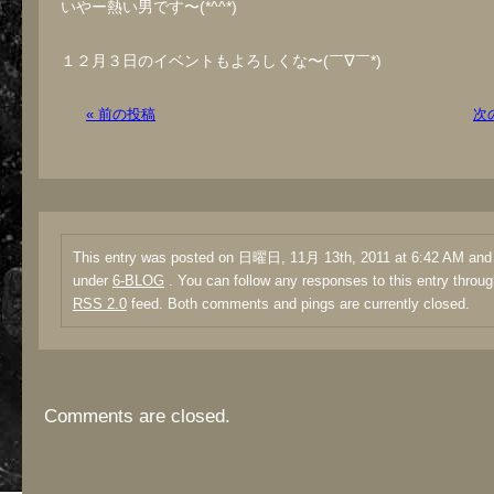
いやー熱い男です〜(*^^*)
１２月３日のイベントもよろしくな〜(￣∇￣*)ゞ
« 前の投稿
次
This entry was posted on 日曜日, 11月 13th, 2011 at 6:42 AM and i
under
6-BLOG
. You can follow any responses to this entry throug
RSS 2.0
feed. Both comments and pings are currently closed.
Comments are closed.