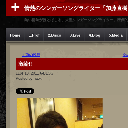
情熱のシンガーソングライター「加藤直樹
熱い情熱がほとばしる、大型シンガーソングライター。圧倒
Home
1.Prof
2.Disco
3.Live
4.Blog
5.Media
« 前の投稿
次
激論!!
11月 13, 2011
6-BLOG
Posted by naoki