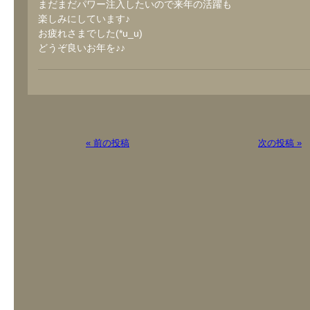
まだまだパワー注入したいので来年の活躍も
楽しみにしています♪
お疲れさまでした(*u_u)
どうぞ良いお年を♪♪
« 前の投稿
次の投稿 »