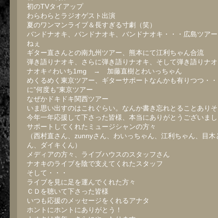
初のTVタイアップ
わらわらとラジオゲスト出演
夏のワンマンライブ＆長すぎる寸劇（笑）
バンドナオキ、バンドナオキ、バンドナオキ・・・広島ツアー
ねぇ
ギター直さんとの南九州ツアー、熊本にて江利ちゃん合流
弾き語りナオキ、さらに弾き語りナオキ、そして弾き語りナオ
ナオキ♂わいち1mg → 加藤直樹とわいっちゃん
めくるめく東京ツアー、ギターサポートなんかも有りつつ・・
に”何度も”東京ツアー
なぜかドキドキ関西ツアー
いま思い出すのはこれぐらい。なんか書き忘れとることありそ
今年一年応援して下さった皆様、本当にありがとうございまし
サポートしてくれたミュージシャンの方々
（西村直さん、zunnyさん、わいっちゃん、江利ちゃん、目木
ん、ダイキくん）
メディアの方々、ライブハウスのスタッフさん
ナオキのライブを陰で支えてくれたスタッフ
そして・・・
ライブを見に足を運んでくれた方々
ＣＤを聴いて下さった皆様
いつも応援のメッセージをくれるアナタ
ホントにホントにありがとう！