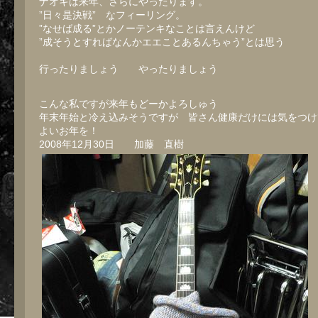
ナオキは来年、さらにやったります。
”日々是決戦” なフィーリング。
”なせば成る”とかノーテンキなことは言えんけど
”成そうとすればなんかエエことあるんちゃう”とは思う
行ったりましょう やったりましょう
こんな私ですが来年もどーかよろしゅう
年末年始と冷え込みそうですが 皆さん健康だけには気をつけ
よいお年を！
2008年12月30日 加藤 直樹