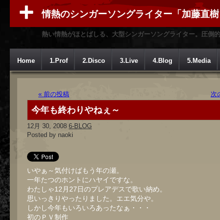
情熱のシンガーソングライター「加藤直樹
熱い情熱がほとばしる、大型シンガーソングライター。圧倒
Home
1.Prof
2.Disco
3.Live
4.Blog
5.Media
« 前の投稿
次
今年も終わりやねぇ～
12月 30, 2008
6-BLOG
Posted by naoki
いやぁ～気付けばもう年の瀬。
一年たつのホントにハヤイですな。
わたしゃ12月27日のプレアデスで歌い納め。
思いっきりやったりました。エエ気分や。
しかし今年もいろいろあったなぁ・・・
初のＰＶ制作