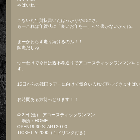
やばいねー
こないだ年賀状書いたばっかりやのにさ。
もーこれは年賀状に「良いお年をー」って書かないかんね。
まーかわらず走り続けるのみ！！
師走だしね。
つーわけで今日は親不孝通りでアコースティックワンマンやっ
す。
15日からの韓国ツアーに向けて気合い入れて歌ってきますば
お時間ある方待っとります！！
◎２日 (金) アコースティックワンマン
場所：HOME
OPEN19:30 START20:00
TICKET ￥2000（１ドリンク付き）