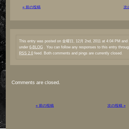
« 前の投稿
次
This entry was posted on 金曜日, 12月 2nd, 2011 at 4:04 PM and is
under
6-BLOG
. You can follow any responses to this entry throug
RSS 2.0
feed. Both comments and pings are currently closed.
Comments are closed.
« 前の投稿
次の投稿 »