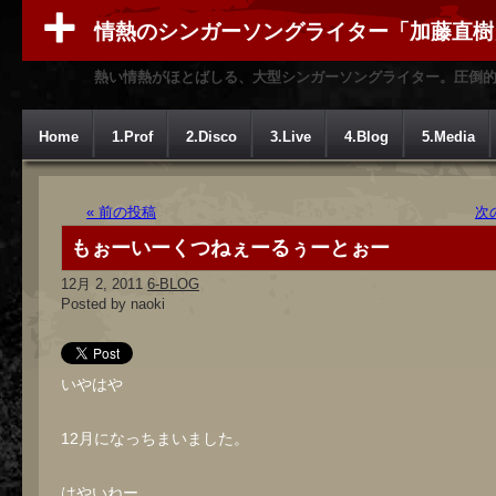
情熱のシンガーソングライター「加藤直樹
熱い情熱がほとばしる、大型シンガーソングライター。圧倒
Home
1.Prof
2.Disco
3.Live
4.Blog
5.Media
« 前の投稿
次
もぉーいーくつねぇーるぅーとぉー
12月 2, 2011
6-BLOG
Posted by naoki
いやはや
12月になっちまいました。
はやいねー