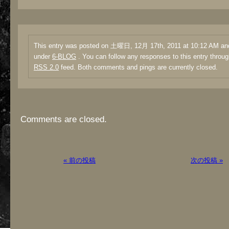
This entry was posted on 土曜日, 12月 17th, 2011 at 10:12 AM and 
under
6-BLOG
. You can follow any responses to this entry throug
RSS 2.0
feed. Both comments and pings are currently closed.
Comments are closed.
« 前の投稿
次の投稿 »