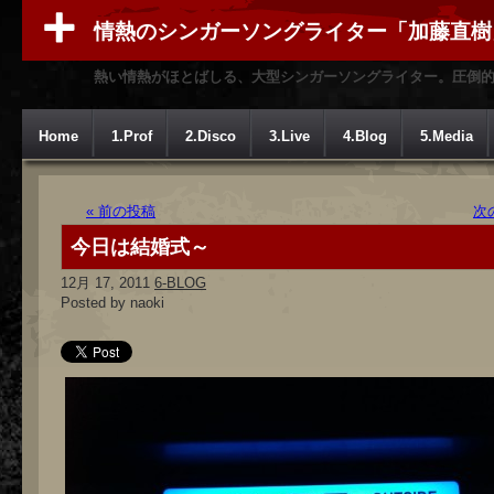
情熱のシンガーソングライター「加藤直樹
熱い情熱がほとばしる、大型シンガーソングライター。圧倒
Home
1.Prof
2.Disco
3.Live
4.Blog
5.Media
« 前の投稿
次
今日は結婚式～
12月 17, 2011
6-BLOG
Posted by naoki