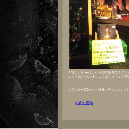
今宵はcrib jam という今泉のお店でミニ
なんとDJ イベントに１人まざってます(笑
お店の人がCDをバリ綺麗にディスプレイし
« 前の投稿