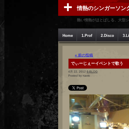
情熱のシンガーソン
熱い情熱がほとばしる、大型
Home
1.Prof
2.Disco
3.L
« 前の投稿
でぃーじぇーイベントで歌う
4月 22, 2012
6-BLOG
Posted by naoki