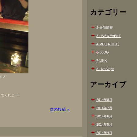
カテゴリー
2-最新情報
3-LIVE＆EVENT
4-MEDIA INFO
6-BLOG
7-LINK
8-LiveStage
ライブ！
)
アーカイブ
てくれとー!!
2014年8月
2014年7月
次の投稿 »
2014年6月
2014年5月
2014年4月