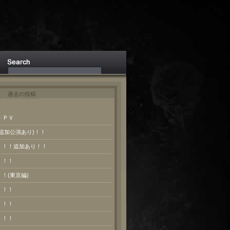
ト
過去の投稿
 ＰＶ
(追加公演あり)！！
報！！！追加あり！！
！！！
！！(東京編)
！！！
！！！
！！！