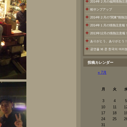
2014年２月の福岡情熱注
柏サンブアップ
2014年２月の”関東”情
2014年１月の情熱注意報
2013年12月の情熱注意報
ありがとう、ありがとう
공연을 봐 준 한국의 여
投稿カレンダー
« 7月
月
火
3
4
5
10
11
1
17
18
1
24
25
2
31