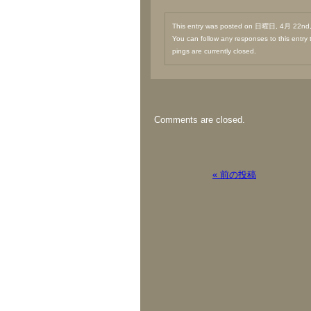
This entry was posted on 日曜日, 4月 22nd, 
You can follow any responses to this entry
pings are currently closed.
Comments are closed.
« 前の投稿