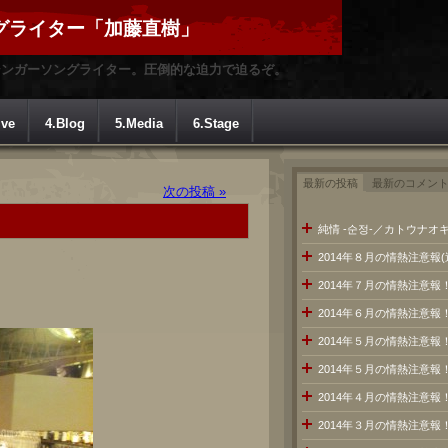
グライター「加藤直樹」
シンガーソングライター。圧倒的な迫力で迫るぞ。
ive
4.Blog
5.Media
6.Stage
最新の投稿
最新のコメン
次の投稿 »
純情 -순정-／カトウナオキ
2014年８月の情熱注意報
2014年７月の情熱注意
2014年６月の情熱注意報
2014年５月の情熱注意報
2014年５月の情熱注意報
2014年４月の情熱注意報
2014年３月の情熱注意報