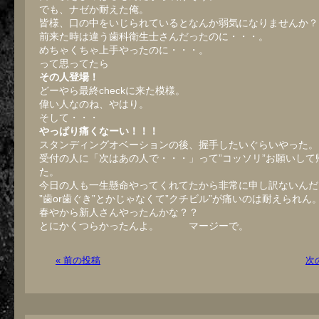
でも、ナゼか耐えた俺。
皆様、口の中をいじられているとなんか弱気になりませんか？
前来た時は違う歯科衛生士さんだったのに・・・。
めちゃくちゃ上手やったのに・・・。
って思ってたら
その人登場！
どーやら最終checkに来た模様。
偉い人なのね、やはり。
そして・・・
やっぱり痛くなーい！！！
スタンディングオベーションの後、握手したいぐらいやった。
受付の人に「次はあの人で・・・」って”コッソリ”お願いして
た。
今日の人も一生懸命やってくれてたから非常に申し訳ないんだ
”歯or歯ぐき”とかじゃなくて”クチビル”が痛いのは耐えられん
春やから新人さんやったんかな？？
とにかくつらかったんよ。 マージーで。
« 前の投稿
次