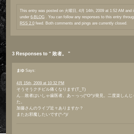
This entry was posted on 火曜日, 4月 14th, 2009 at 1:52 AM and is
under
6-BLOG
. You can follow any responses to this entry throug
RSS 2.0
feed. Both comments and pings are currently closed.
3 Responses to “ 敗者。 ”
まゆ
Says:
4月 15th, 2009 at 10:32 PM
そうそうクチビル痛くなります(T_T)
ん…敗者はいしゃ歯医者。あ～っっ(^O^)/発見。二度楽しん
た。
加藤さんのライブ近々ありますか？
またお邪魔したいです(^-^)/