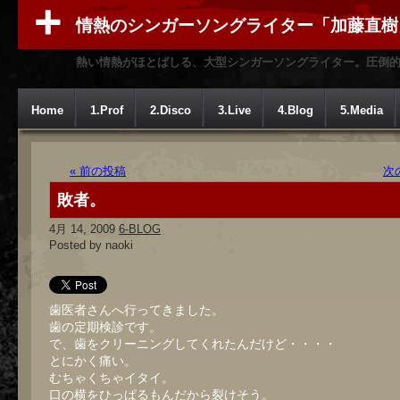
情熱のシンガーソングライター「加藤直樹
熱い情熱がほとばしる、大型シンガーソングライター。圧倒
Home
1.Prof
2.Disco
3.Live
4.Blog
5.Media
« 前の投稿
次
敗者。
4月 14, 2009
6-BLOG
Posted by naoki
歯医者さんへ行ってきました。
歯の定期検診です。
で、歯をクリーニングしてくれたんだけど・・・・
とにかく痛い。
むちゃくちゃイタイ。
口の横をひっぱるもんだから裂けそう。