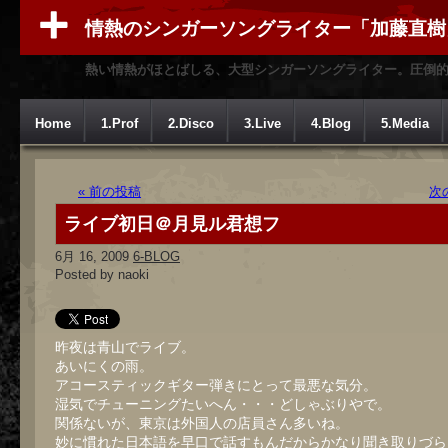
情熱のシンガーソングライター「加藤直樹
熱い情熱がほとばしる、大型シンガーソングライター。圧倒
Home
1.Prof
2.Disco
3.Live
4.Blog
5.Media
« 前の投稿
次
ライブ初日＠月見ル君想フ
6月 16, 2009
6-BLOG
Posted by naoki
昨夜は青山でライブ。
あいにくの雨。
アコースティックギター弾きにとって最悪な気分。
湿気でチューニングたいへん・・・どしゃぶりやで。
関係ないが、東京は外国人の店員さん多いね。
妙に慣れた日本語を早口で話すもんだからかなり聞き取りづら