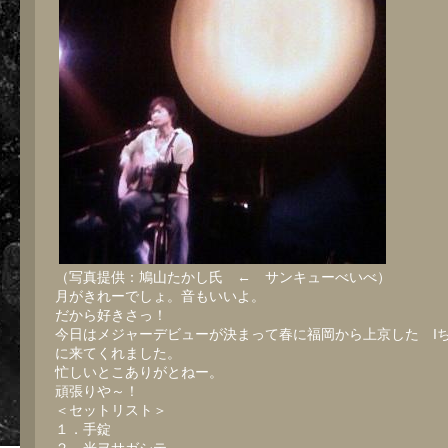
（写真提供：鳩山たかし氏 ← サンキューべいべ）
月がきれーでしょ。音もいいよ。
だから好きさっ！
今日はメジャーデビューが決まって春に福岡から上京した I
に来てくれました。
忙しいとこありがとねー。
頑張りや～！
＜セットリスト＞
１．手錠