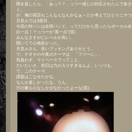
聞き返したら、「あっ？？」っつー感じの対応されたんで多少
く。
が、俺の英語もこんなんなんかなぁ～とか考えてひとりニヤつ
月見ルでは3度目。
今回の対バンは全部バンド。ってだけかと思ったらボーカル全
白一点！？っつーか”黒一点”(笑)
みんなさすがにレベルが高い。
聞いてて心地良かった。
月見ルさん、良いブッキングありがとう。
で、ナオキの今夜のテーマは 「フツーに」。
気負わず、マイペースでってこと。
だいたいさ、初日は力が入りすぎるんよ。いっつも。
で、このテーマ。
課題はこなせたかな。
なんか楽しかったな。うん。
汗の量も心なしか少なかったよーな(笑)