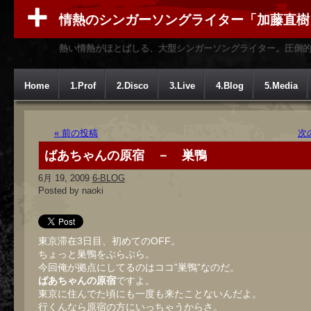
情熱のシンガーソングライター「加藤直樹
熱い情熱がほとばしる、大型シンガーソングライター。圧倒
Home
1.Prof
2.Disco
3.Live
4.Blog
5.Media
« 前の投稿
次
ばあちゃんの原宿 － 巣鴨
6月 19, 2009
6-BLOG
Posted by naoki
東京滞在3日目、初めてのOFF。
ちょっと巣鴨をぶらぶら。
今回俺が拠点にしてるのはココ”巣鴨”なのだ。
ばあちゃんの原宿
ですよ。
東京に住んでた頃にも一度も来たことないんだよ。
行くんなら原宿の方にいっちゃうからさ。