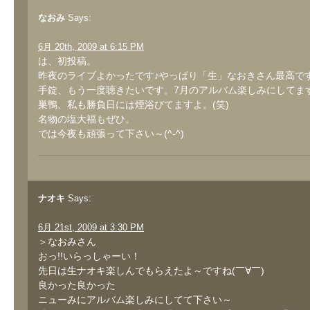
なおみ
Says:
6月 20th, 2009 at 6:15 PM
は、初投稿。
昨夜のライブよかったです♪やっぱり「生」なおきさん最高で
手錠、もう一度聴きたいです。7月のアルバム楽しみにしてま
巣鴨、私も勝負日には煙浴びてますよ。(笑)
名物の塩大福もぜひ。
では今夜も頑張って下さい～(^-^)
ナオキ
Says:
6月 21st, 2009 at 3:30 PM
＞なおみさん
おっ!!いらっしゃーい！
先日は生ナオキ楽しんでもらえたよ～ですね(￣∀￣)
良かった良かった
ニューみにアルバム楽しみにしてて下さい～