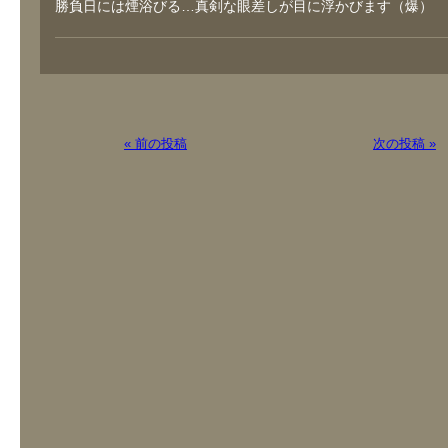
勝負日には煙浴びる…真剣な眼差しが目に浮かびます（爆）
« 前の投稿
次の投稿 »