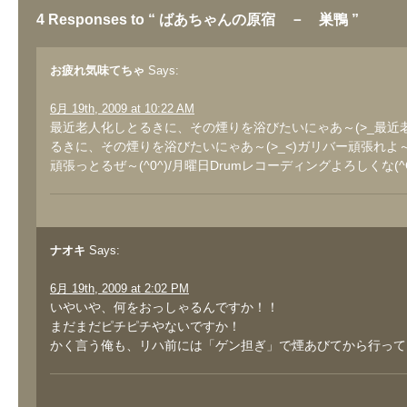
4 Responses to “ ばあちゃんの原宿 － 巣鴨 ”
お疲れ気味てちゃ
Says:
6月 19th, 2009 at 10:22 AM
最近老人化しとるきに、その煙りを浴びたいにゃあ～(>_最近
るきに、その煙りを浴びたいにゃあ～(>_<)ガリバー頑張れよ
頑張っとるぜ～(^0^)/月曜日Drumレコーディングよろしくな(^O
ナオキ
Says:
6月 19th, 2009 at 2:02 PM
いやいや、何をおっしゃるんですか！！
まだまだピチピチやないですか！
かく言う俺も、リハ前には「ゲン担ぎ」で煙あびてから行ってま