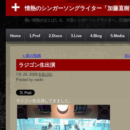
情熱のシンガーソングライター「加藤直樹
熱い情熱がほとばしる、大型シンガーソングライター。圧倒
Home
1.Prof
2.Disco
3.Live
4.Blog
5.Media
« 前の投稿
次
ラジゴン生出演
7月 20, 2009
6-BLOG
Posted by naoki
ラジゴン生出演してきました。