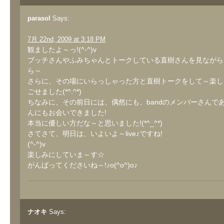
parasol
Says:
7月 22nd, 2009 at 3:18 PM
観ましたよ～っ!(^-^)v
ブッチさんやふみちゃんとトークしている直樹さんを見ながら
ら～
さらに、その場にいらっしゃった方と直樹トークをして～楽し
ごせました(*^.^*)
ちなみに、その前日には、偶然にも、bandのメンバーさんである
んにもお会いできました!
本当に優しい方だな～と思いました!(*^_^*)
さてさて、明日は、いよいよ～live♪ですね!
(^-^)v
楽しみにしていま～す☆
がんばってくださいね～!♪o(^o^)o♪
ナオキ
Says: