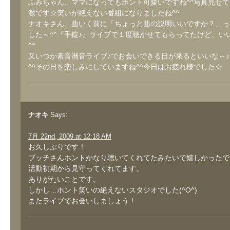
ふみちゃん、ママになってもホント可愛いですね^^写真見せ
激です☆笑いが絶えない番組になりましたね^^
ナオキさん、曲いく前に「ちょっと曲の説明いいですか？」っ
した～^^『手錠♪』ライブで１度聴かせてもらってたけど、い
^^
又いつか素音洲音ライブ♪でお会いできる日が来るといいな～
^^その日を楽しみにしていますね^^今日はお疲れ様でした☆
ナオキ
Says:
7月 22nd, 2009 at 12:18 AM
お久しぶりです！
ブッチさんホントかなり聴いてくれてたみたいで嬉しかったで
活動初期から見守ってくれてます。
ありがたいことです。
しかし…ホント笑いの絶えないスタジオでした(^O^)
またライブでお会いしましょう！