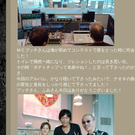
ＭＣブッチさんは俺が初めてコンテストで賞をとった時に司会
した！
トイレで偶然一緒になり、ツレションしたのは良き思い出。
その時「ポテトチップって名曲やね！」と言って下さったのが
さ。
今回のアルバム、かなり聴いて下さったみたいで、ナオキの曲
の変化と進化をしっかり感じて下さってました！
ブッチさん、ふみさん今日はありがとうございました！