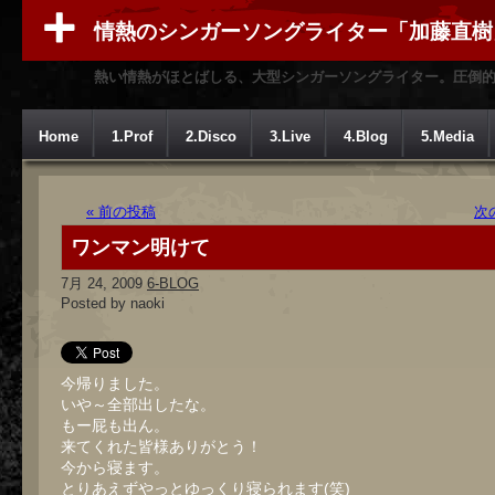
情熱のシンガーソングライター「加藤直樹
熱い情熱がほとばしる、大型シンガーソングライター。圧倒
Home
1.Prof
2.Disco
3.Live
4.Blog
5.Media
« 前の投稿
次
ワンマン明けて
7月 24, 2009
6-BLOG
Posted by naoki
今帰りました。
いや～全部出したな。
もー屁も出ん。
来てくれた皆様ありがとう！
今から寝ます。
とりあえずやっとゆっくり寝られます(笑)