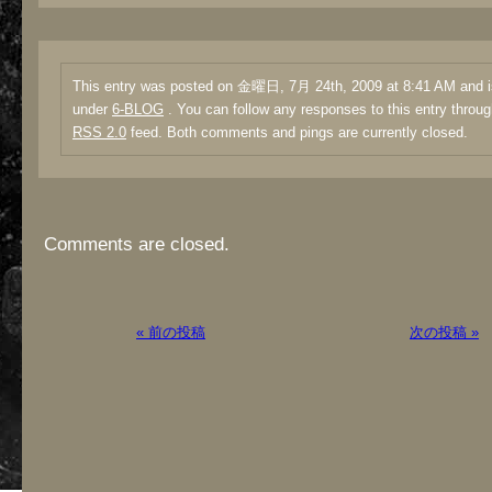
This entry was posted on 金曜日, 7月 24th, 2009 at 8:41 AM and is
under
6-BLOG
. You can follow any responses to this entry throug
RSS 2.0
feed. Both comments and pings are currently closed.
Comments are closed.
« 前の投稿
次の投稿 »