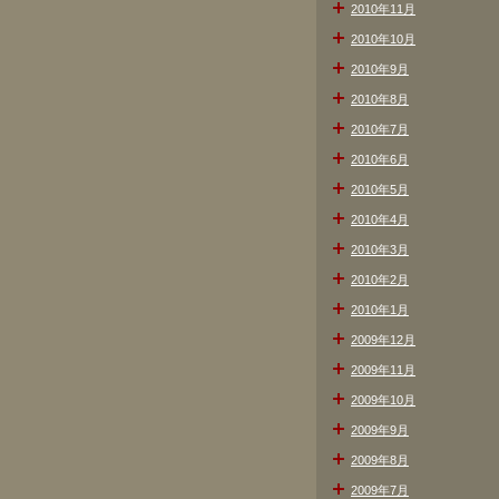
2010年11月
2010年10月
2010年9月
2010年8月
2010年7月
2010年6月
2010年5月
2010年4月
2010年3月
2010年2月
2010年1月
2009年12月
2009年11月
2009年10月
2009年9月
2009年8月
2009年7月