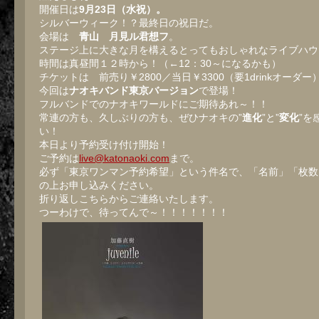
開催日は
9月23日（水祝）。
シルバーウィーク！？最終日の祝日だ。
会場は
青山 月見ル君想フ
。
ステージ上に大きな月を構えるとってもおしゃれなライブハウ
時間は真昼間１２時から！（←12：30～になるかも）
チケットは 前売り￥2800／当日￥3300（要1drinkオーダー
今回は
ナオキバンド東京バージョン
で登場！
フルバンドでのナオキワールドにご期待あれ～！！
常連の方も、久しぶりの方も、ぜひナオキの”
進化
”と”
変化
”を
い！
本日より予約受け付け開始！
ご予約は
live@katonaoki.com
まで。
必ず「東京ワンマン予約希望」という件名で、「名前」「枚数
の上お申し込みください。
折り返しこちらからご連絡いたします。
つーわけで、待ってんで～！！！！！！！