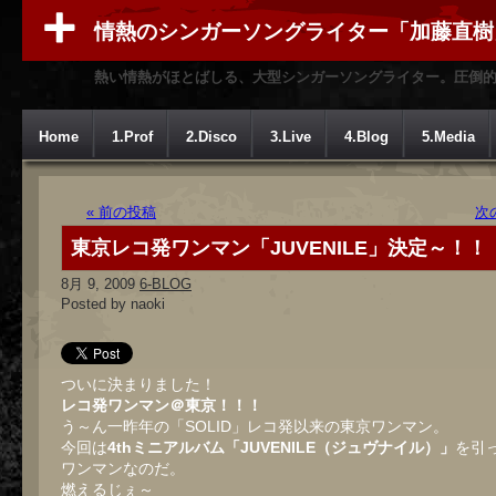
情熱のシンガーソングライター「加藤直樹
熱い情熱がほとばしる、大型シンガーソングライター。圧倒
Home
1.Prof
2.Disco
3.Live
4.Blog
5.Media
« 前の投稿
次
東京レコ発ワンマン「JUVENILE」決定～！！
8月 9, 2009
6-BLOG
Posted by naoki
ついに決まりました！
レコ発ワンマン＠東京！！！
う～ん一昨年の「SOLID」レコ発以来の東京ワンマン。
今回は
4thミニアルバム「JUVENILE（ジュヴナイル）」
を引
ワンマンなのだ。
燃えるじぇ～