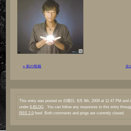
« 前の投稿
次
This entry was posted on 日曜日, 8月 9th, 2009 at 11:47 PM and is
under
6-BLOG
. You can follow any responses to this entry throug
RSS 2.0
feed. Both comments and pings are currently closed.