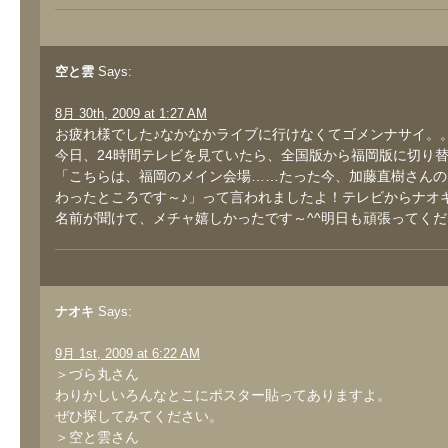
空と雲
Says:
8月 30th, 2009 at 1:27 AM
お疲れ様でした♪なかなかライブに行けなくてゴメンナサイ。
今日、24時間テレビを見ていたら、全国版から福岡版に切り
「こちらは、福岡のメイン会場……たった今、加藤直樹さんの
わったところです～♪」って言われましたよ！テレビからナオ
名前が聞けて、メチャ嬉しかったです～^^明日も頑張ってくださ
ナオキ
Says:
9月 1st, 2009 at 6:22 AM
＞づら丸さん
わりかしいろんなとこにポスター貼ってありますよ。
ぜひ探してみてください。
＞空と雲さん