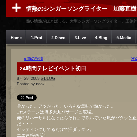
情熱のシンガーソングライター「加藤直樹
熱い情熱がほとばしる、大型シンガーソングライター。圧倒
Home
1.Prof
2.Disco
3.Live
4.Blog
5.Media
« 前の投稿
次
24時間テレビイベント初日
8月 29, 2009
6-BLOG
Posted by naoki
暑かった。アツかった。いろんな意味で熱かった。
1stステージは博多大丸パサージュ広場。
俺のリハーサルになったらそれまで吹いていた風がパタッと止
だ・・・
セッティングしてるだけで汗ダラダラ。
エエ迷惑や(笑)