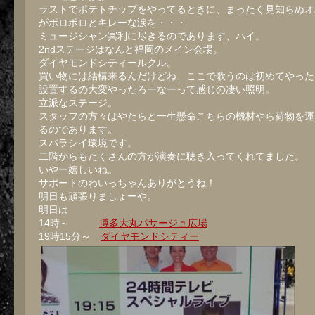
ラストでポテトチップをやってるときに、まったく見知らぬオ
がポロポロとキレーな涙を・・・
ミュージシャン冥利に尽きるのであります、ハイ。
2ndステージはなんと福岡のメイン会場。
ダイヤモンドシティールクル。
買い物には結構来るんだけどね、ここで歌うのは初めてやった
設置するの大変やったろーなーって感じの凄い照明。
立派なステージ。
スタッフの方々はやたらと一生懸命こちらの機材やら荷物を運
るのであります。
スバラシイ環境です。
二階からもたくさんの方が演奏に聴き入ってくれてました。
いやー嬉しいね。
サポートのわいっちゃんありがとうね！
明日も頑張りましょーや。
明日は
14時～
博多大丸パサージュ広場
19時15分～
ダイヤモンドシティー