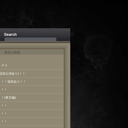
ト
過去の投稿
 ＰＶ
(追加公演あり)！！
報！！！追加あり！！
！！！
！！(東京編)
！！！
！！！
！！！