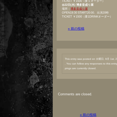
TICKET ￥1500（要１オーダー）
◎22日(木) 博多音成り屋
場所：
博多音成り屋
OPEN19:30 START20:00、出演20時
TICKET ￥1500（要1DRINKオーダー）
« 前の投稿
This entry was posted on 火曜日, 9月 1st, 20
. You can follow any responses to this ent
pings are currently closed.
Comments are closed.
« 前の投稿