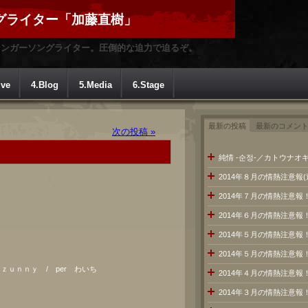
グライター「加藤直樹」
シンガーソングライター。圧倒的な迫力で迫るぞ。
ive
4.Blog
5.Media
6.Stage
最新の投稿
最新のコメン
次の投稿 »
純情 -순정-／カトウナオキ
2014年８月の情熱注意報
2014年７月の情熱注意
2014年６月の情熱注意報
2014年５月の情熱注意報
2014年５月の情熱注意報
 ｚｕｎｎｙ / per わいち
2014年４月の情熱注意報
2014年３月の情熱注意報
ろ