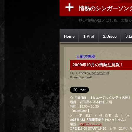
情熱のシンガーソン
熱い情熱がほとばしる、大型
Home
1.Prof
2.Disco
3.L
« 前の投稿
2009年10月の情熱注意報！
9月 1, 2009
3-LIVE＆EVENT
Posted by naoki
☆ ４日(日) 【ミュージックシティ天神】
場所：岩田屋本店本館前広場
時間：16:00～16:30
【musicians】
pf 一木 弘行 / gt 西村 直 / ba
◎15日(木)『加藤直樹とわいっちゃん』
場所：
天神プレアデス
OPEN18:00 START18:30、出演 21持ご