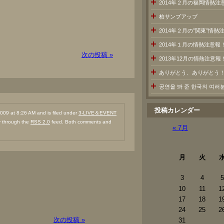
2014年２月の福岡情熱注
柏サンブアップ
2014年２月の”関東”情
2014年１月の情熱注意報
次の投稿 »
2013年12月の情熱注意報
ありがとう、ありがとう
공연을 봐 준 한국의 여
投稿カレンダー
09 at 8:26 AM and is filed under
3-LIVE＆EVENT
ry through the
RSS 2.0
feed. Both comments and
« 7月
月
火
3
4
5
10
11
1
17
18
1
24
25
2
次の投稿 »
31