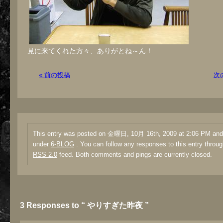
見に来てくれた方々、ありがとね～ん！
« 前の投稿
次
This entry was posted on 金曜日, 10月 16th, 2009 at 2:06 PM and i
under
6-BLOG
. You can follow any responses to this entry throug
RSS 2.0
feed. Both comments and pings are currently closed.
3 Responses to “ やりすぎた昨夜 ”