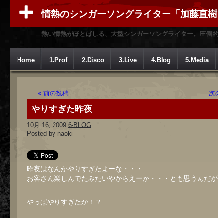
情熱のシンガーソングライター「加藤直樹
熱い情熱がほとばしる、大型シンガーソングライター。圧倒
Home
1.Prof
2.Disco
3.Live
4.Blog
5.Media
« 前の投稿
次
やりすぎた昨夜
10月 16, 2009
6-BLOG
Posted by naoki
昨夜はなんかやりすぎたよーな・・・
お客さん楽しんでたみたいやからえーか・・・とも思うんだが
やっぱやりすぎたか！？