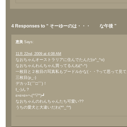
4 Responses to “ そーゆーのは・・・ な午後 ”
恵美
Says:
11月 22nd, 2009 at 4:08 AM
なおちゃんオーストラリアに住んでたんだ(o^_^o)
なおちゃんわんちゃん買ってるんね(^-^)
一枚目と２枚目の写真私もプードルかな(・・?って思って見て
三枚目(p_-)
デカッΣ(￣□￣)！
∥_-)ん？
ε=ε=ε=へ(^▽^)┛
なおちゃんのわんちゃんたち可愛い??
うちの愛犬と大違いだわ(*^_^*)