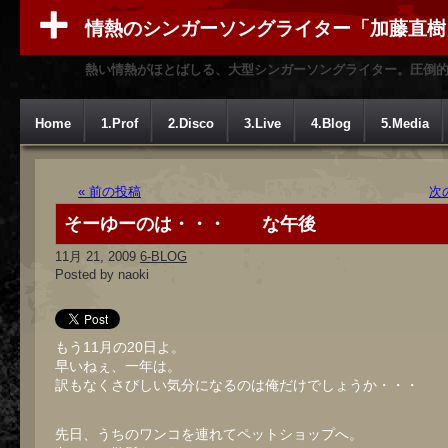
情熱のシンガーソングライター「加藤直樹
熱い情熱がほとばしる、大型シンガーソングライター。圧倒
Home
1.Prof
2.Disco
3.Live
4.Blog
5.Media
« 前の投稿
次
そーゆーのは・・・ な午後
11月 21, 2009
6-BLOG
Posted by naoki
もう11月の20日よ。
早いねぇ、一年は。
訳もなくさびしい気分になるのは俺だけでしょうか・・・
先日、うちのワンコを連れてペットショップへ。