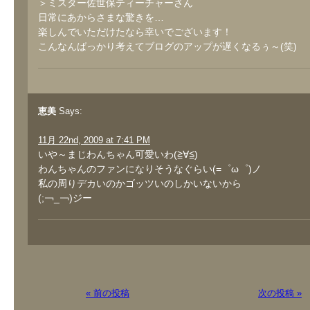
＞ミスター佐世保ティーチャーさん
日常にあからさまな驚きを…
楽しんでいただけたなら幸いでございます！
こんなんばっかり考えてブログのアップが遅くなるぅ～(笑)
恵美
Says:
11月 22nd, 2009 at 7:41 PM
いや～まじわんちゃん可愛いわ(≧∀≦)
わんちゃんのファンになりそうなぐらい(=゜ω゜)ノ
私の周りデカいのかゴッツいのしかいないから
(;￢_￢)ジー
« 前の投稿
次の投稿 »