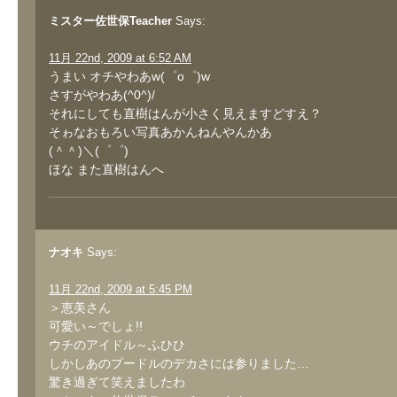
ミスター佐世保Teacher
Says:
11月 22nd, 2009 at 6:52 AM
うまい オチやわあw(゜o゜)w
さすがやわあ(^0^)/
それにしても直樹はんが小さく見えますどすえ？
そゎなおもろい写真あかんねんやんかあ
(＾＾)＼(゜゜)
ほな また直樹はんへ
ナオキ
Says:
11月 22nd, 2009 at 5:45 PM
＞恵美さん
可愛い～でしょ!!
ウチのアイドル～ふひひ
しかしあのプードルのデカさには参りました…
驚き過ぎて笑えましたわ