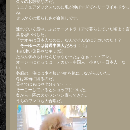
久々のお散髪なのだ。
ミニチュアダックスなのに毛が伸びすぎてベリーワイルドやっ
ね。
せっかくの愛らしさが台無しです。
連れていく最中、ふとオーストラリアで暮らしていた頃よく言
葉を思い出した。
「ナオキは日本人なのに、なんでそんなにデカいのだ！？
そーゆーのは普通中国人だろう！！
」
もの凄い偏見やなキミ(笑)
たぶん褒められたんじゃなかったよなぁ・・・アレ。
オージーにとっては デカい＝中国人 小さい＝日本人 な
い。
冬服の、俺には少々短い”袖”を気にしながら歩いた。
冬は本当に困るのだ。
長そではもはや七分そで・・・
そーこーしているとショップについた。
奥から一匹の犬がワンワン寄ってきた。
うちのワンコも大合唱だ。