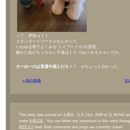
って、
デカっ！！
スタンダードプードルなんやって。
いわゆる巷でよくみる”トイプードル”の原型。
確かにあのちっちゃい子達はトイ（toy＝おもちゃ）だわ。
そーゆーのは普通中国人だろ！！
がちょっと分かった。
« 前の投稿
次
This entry was posted on 土曜日, 11月 21st, 2009 at 11:48 AM and 
under
6-BLOG
. You can follow any responses to this entry throug
RSS 2.0
feed. Both comments and pings are currently closed.