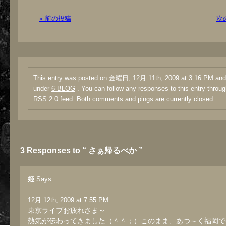
« 前の投稿
次
This entry was posted on 金曜日, 12月 11th, 2009 at 3:16 PM and i
under
6-BLOG
. You can follow any responses to this entry throug
RSS 2.0
feed. Both comments and pings are currently closed.
3 Responses to “ さぁ帰るべか ”
姫
Says:
12月 12th, 2009 at 7:55 PM
東京ライブお疲れさま～
熱気が伝わってきました（＾＾；）このまま、あつ～く福岡で