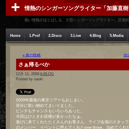
情熱のシンガーソングライター「加藤直樹
熱い情熱がほとばしる、大型シンガーソングライター。圧倒
Home
1.Prof
2.Disco
3.Live
4.Blog
5.Media
« 前の投稿
次
さぁ帰るべか
12月 11, 2009
6-BLOG
Posted by naoki
2009年最後の東京ツアーもおしまい。
存分に歌い納めてまいりました。
ピンチもチャンスもいろいろあった。
今回はひときわ収穫が多かったなぁ。
遊びに来てくれたたくさんのお客さん、ライブ会場のスタッフ
のメンバー、イベントに呼んでくれたone-three、泊めてくれ