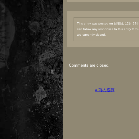
This entry was posted on 日曜日, 12月 27th,
can follow any responses to this entry thr
are currently closed.
Comments are closed.
« 前の投稿