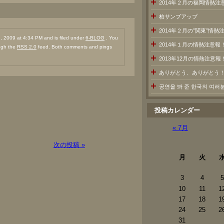
2014年２月の福岡情熱注
柏サンブアップ
2014年２月の”関東”情
 2009 at 4:34 PM and is filed under
6-BLOG
. You
2014年１月の情熱注意報
ough the
RSS 2.0
feed. Both comments and pings
2013年12月の情熱注意報
ありがとう、ありがとう
공연을 봐 준 한국의 여
投稿カレンダー
« 7月
次の投稿 »
月
火
3
4
5
10
11
1
17
18
1
24
25
2
31