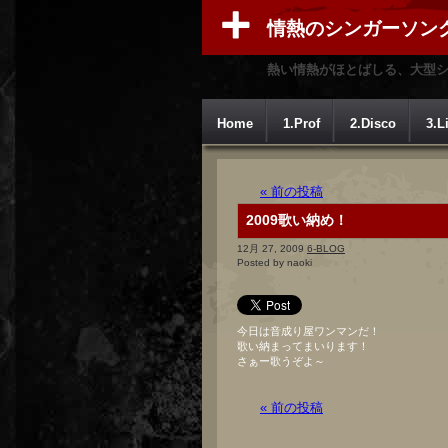
情熱のシンガーソン
熱い情熱がほとばしる、大型
Home
1.Prof
2.Disco
3.L
« 前の投稿
2009歌い納め！
12月 27, 2009
6-BLOG
Posted by naoki
今日は音成り屋ワンマンだ！
歌い納まってまいります！
さぁー歌うぞよ～
« 前の投稿