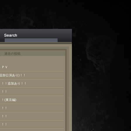
ト
過去の投稿
 ＰＶ
(追加公演あり)！！
報！！！追加あり！！
！！！
！！(東京編)
！！！
！！！
！！！