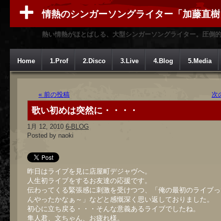
情熱のシンガーソングライター「加藤直樹
熱い情熱がほとばしる、大型シンガーソングライター。圧倒
Home
1.Prof
2.Disco
3.Live
4.Blog
5.Media
« 前の投稿
次
歌い初めは突然に・・・・
1月 12, 2010
6-BLOG
Posted by naoki
昨日はライブを見に店屋町デジャヴへ。
人生初ライブをするお友達の応援です。
伝わってくる緊張感に刺激を受けつつ、「俺の最初のライブっ
んやったかなぁ～」などと感慨深く思い返しておりました。
初心に立ち戻る・・・そんな意義あるライブでしたね。
隼人君、文ちゃん、お疲れ様。