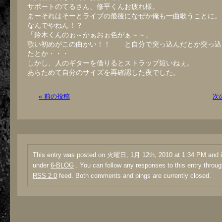
サポートのてるさん、修平くんお疲れ様。
まーそれはそーとライブの最後になぜか俺も一曲歌うことに。
なんでやねん！？
「鈴木くんのぉ～かぁおぉ色がぁ～～」
歌い初めがこの曲かい！！ と自分で突っ込んだとか突っ込
たとか・・・
しかし、人のギターを借りるとストラップ短いねぇ。
あらためて自分のサイズを再確認した夜でした。
« 前の投稿
次
This entry was posted on 火曜日, 1月 12th, 2010 at 1:34 PM and is
under
6-BLOG
. You can follow any responses to this entry throug
RSS 2.0
feed. Both comments and pings are currently closed.