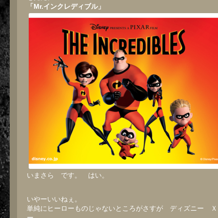
「Mr.インクレディブル」
いまさら です。 はい。
いやーいいねぇ。
単純にヒーローものじゃないところがさすが ディズニー Ｘ
ー。