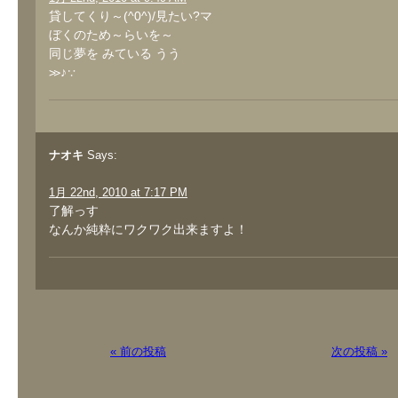
貸してくり～(^0^)/見たい?マ
ぼくのため～らいを～
同じ夢を みている うう
≫♪∵
ナオキ
Says:
1月 22nd, 2010 at 7:17 PM
了解っす
なんか純粋にワクワク出来ますよ！
« 前の投稿
次の投稿 »