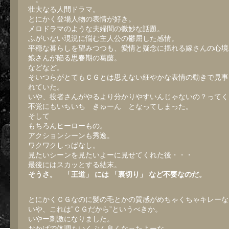
壮大なる人間ドラマ。
とにかく登場人物の表情が好き。
メロドラマのような夫婦間の微妙な話題。
ふがいない現況に悩む主人公の鬱屈した感情。
平穏な暮らしを望みつつも、愛情と疑念に揺れる嫁さんの心境
娘さんが陥る思春期の葛藤。
などなど。
そいつらがとてもＣＧとは思えない細やかな表情の動きで見事
れていた。
いや、役者さんがやるより分かりやすいんじゃないの？ってく
不覚にもいちいち きゅーん となってしまった。
そして
もちろんヒーローもの。
アクションシーンも秀逸。
ワクワクしっぱなし。
見たいシーンを見たいよーに見せてくれた後・・・
最後にはスカッとする結末。
そうさ。 「王道」 には 「裏切り」 など不要なのだ。
とにかくＣＧなのに髪の毛とかの質感がめちゃくちゃキレーな
いや、これは”ＣＧだから”というべきか。
いやー刺激になりました。
おかげで体調もいくぶん良くなったよーな。