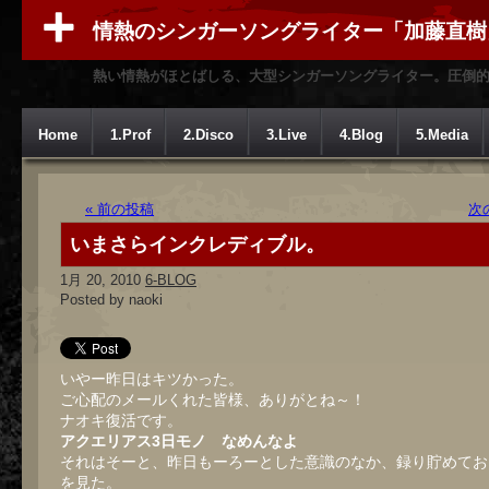
情熱のシンガーソングライター「加藤直樹
熱い情熱がほとばしる、大型シンガーソングライター。圧倒
Home
1.Prof
2.Disco
3.Live
4.Blog
5.Media
« 前の投稿
次
いまさらインクレディブル。
1月 20, 2010
6-BLOG
Posted by naoki
いやー昨日はキツかった。
ご心配のメールくれた皆様、ありがとね～！
ナオキ復活です。
アクエリアス3日モノ なめんなよ
それはそーと、昨日もーろーとした意識のなか、録り貯めてお
を見た。