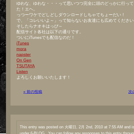
ゆわな、ゆわな・・・って思いつつ完全に頭のどっかに行って
た！エヘ。
っつーワケでどしどしダウンロードしちゃてちょーだい！
で、「コレいいよ～」って知らないお友達にも広めてください
そしたらナオキはっぴ～
配信サイト各社は以下の通りです。
ついにiTunesでも配信なのだ！
iTunes
mora
napster
On Gen
TSUTAYA
Listen
よろしくお願いいたします！
« 前の投稿
次
This entry was posted on 火曜日, 2月 2nd, 2010 at 7:55 AM and is 
under
6-BLOG
. You can follow any responses to this entry throug