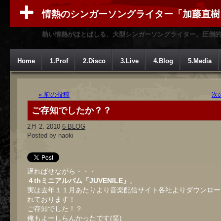
情熱のシンガーソングライター「加藤直樹
熱い情熱がほとばしる、大型シンガーソングライター。圧倒
Home
1.Prof
2.Disco
3.Live
4.Blog
5.Media
« 前の投稿
次
ご存知でしたか？？
2月 2, 2010
6-BLOG
Posted by naoki
遅ればせながら・・・
４thミニアルバム「JUVENILE」
。
実は去年１１月あたりより音楽配信サイト各社よりダウンロー
れております！
ご存知でした！？
俺もよーしらんかったです(笑)