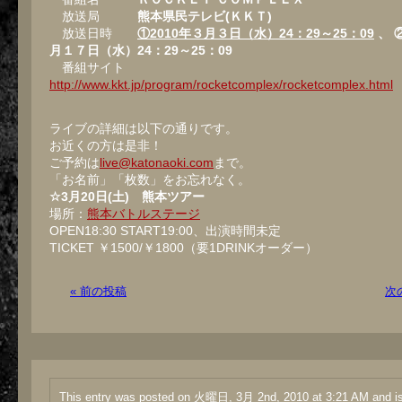
放送局
熊本県民テレビ(ＫＫＴ)
放送日時
①2010年３月３日（水）24：29～25：09
、 
月１７日（水）24：29～25：09
番組サイト
http://www.kkt.jp/program/rocketcomplex/rocketcomplex.html
ライブの詳細は以下の通りです。
お近くの方は是非！
ご予約は
live@katonaoki.com
まで。
「お名前」「枚数」をお忘れなく。
☆3月20日(土) 熊本ツアー
場所：
熊本バトルステージ
OPEN18:30 START19:00、出演時間未定
TICKET ￥1500/￥1800（要1DRINKオーダー）
« 前の投稿
次
This entry was posted on 火曜日, 3月 2nd, 2010 at 3:21 AM and is 