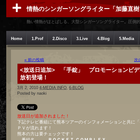
情熱のシンガーソングライター「加藤直樹
熱い情熱がほとばしる、大型シンガーソングライター。圧倒
Home
1.Prof
2.Disco
3.Live
4.Blog
5.Media
« 前の投稿
次
<放送日追加> 「手錠」 プロモーションビデ
放初登場！
3月 2, 2010
4-MEDIA INFO
,
6-BLOG
Posted by naoki
放送日が追加されました！
下記テレビ番組にて熊本ツアーのインフォメーションと共に「
ＰＶが流れます！
熊本の方は要チェックです！
番組名
ＲＯＣＫＥＴ ＣＯＭＰＬＥＸ