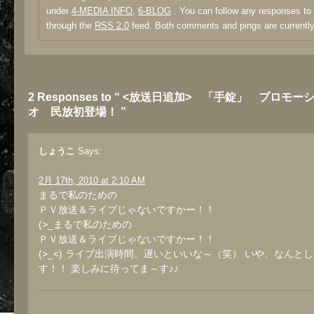
under
4-MEDIA INFO
,
6-BLOG
. You can follow any responses to 
through the
RSS 2.0
feed. Both comments and pings are currently
2 Responses to “ <放送日追加> 「手錠」 プロモ
オ 民放初登場！ ”
しょうこ
Says:
2月 17th, 2010 at 2:10 AM
まるで私のための
ＰＶ放送＆ライブじゃないですかー！！
(>_まるで私のための
ＰＶ放送＆ライブじゃないですかー！！
(>_<) ライブ出演時間、遅いといいな～（笑） いや、なんと
す！！ 楽しみに待ってま～す♪♪