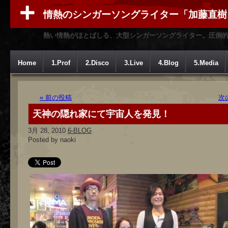
情熱のシンガーソングライター「加藤直樹
熱い情熱がほとばしる、大型シンガーソングライター。圧倒
Home
1.Prof
2.Disco
3.Live
4.Blog
5.Media
« 前の投稿
次
天神の隠れ家にて宇宙人を発見！
3月 28, 2010
6-BLOG
Posted by naoki