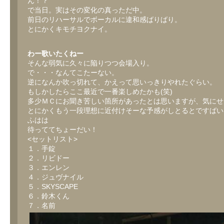
ん！？
で当日。実はその変化の真っただ中。
前日のリハーサルでボーカルに違和感ばりばり。
とにかくキモチヨクナイ。
わー歌いたくねー
そんな弱気に久々に陥りつつ会場入り。
で・・・なんてこたーない。
逆になんか吹っ切れて、かえって思いっきりやれたぐらい。
もしかしたらここ最近で一番楽しめたかも(笑)
多少ＭＣにお聞き苦しい箇所があったとは思いますが、気にせ
とにかくもう一段理想に近付けそーな予感がしとるとですばい
ふはは
待っててちょーだい！
<セットリスト>
１．手錠
２．リビドー
３．エンレン
４．ジュヴナイル
５．SKYSCAPE
６．鈴木くん
７．名前