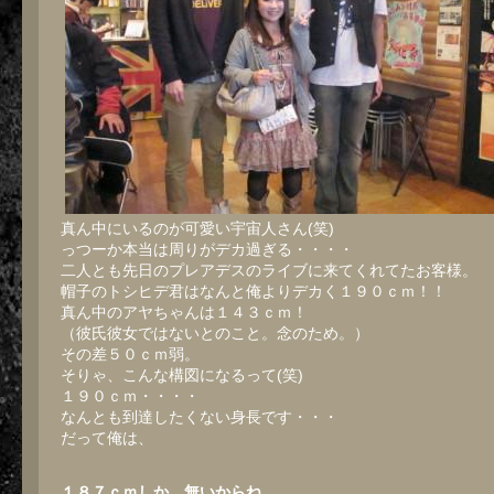
真ん中にいるのが可愛い宇宙人さん(笑)
っつーか本当は周りがデカ過ぎる・・・・
二人とも先日のプレアデスのライブに来てくれてたお客様。
帽子のトシヒデ君はなんと俺よりデカく１９０ｃｍ！！
真ん中のアヤちゃんは１４３ｃｍ！
（彼氏彼女ではないとのこと。念のため。）
その差５０ｃｍ弱。
そりゃ、こんな構図になるって(笑)
１９０ｃｍ・・・・
なんとも到達したくない身長です・・・
だって俺は、
１８７ｃｍしか 無いからね