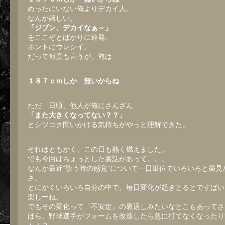
めったにいない俺よりデカイ人。
なんか嬉しい。
「ジブン、デカイなぁ～」
をここぞとばかりに連発。
ホントにウレシイ。
だって何度も言うが、俺は
１８７ｃｍしか 無いからね
ただ 日頃、他人が俺にさんざん
「また大きくなってない？？」
とシツコク問いかける気持ちがやっと理解できた。
それはともかく、この日も熱く燃えました。
でも今回はちょっとした裏話があって。。。
なんか最近”歌う時の感覚”について一日単位でいろいろと発見
さ。
とにかくいろいろ自分の中で、毎日変化が起きとるとですばい
楽しーね。
でもその変化って「不安定」の裏返しみたいなとこもあってさ
ほら、野球選手がフォームを改造したら急に打てなくなったり