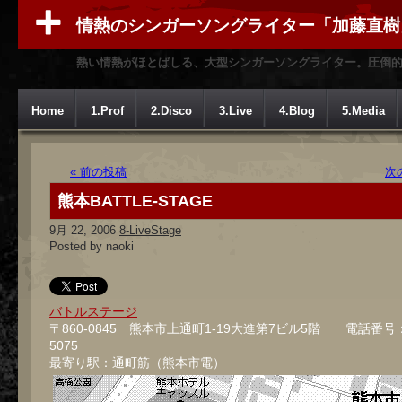
情熱のシンガーソングライター「加藤直樹
熱い情熱がほとばしる、大型シンガーソングライター。圧倒
Home
1.Prof
2.Disco
3.Live
4.Blog
5.Media
« 前の投稿
次
熊本BATTLE-STAGE
9月 22, 2006
8-LiveStage
Posted by naoki
バトルステージ
〒860-0845 熊本市上通町1-19大進第7ビル5階 電話番号：09
5075
最寄り駅：通町筋（熊本市電）