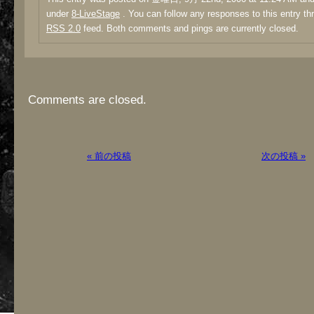
under
8-LiveStage
. You can follow any responses to this entry th
RSS 2.0
feed. Both comments and pings are currently closed.
Comments are closed.
« 前の投稿
次の投稿 »